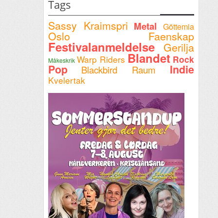
Tags
Sassy Kraimspri
Metal
Göttemia
Oslo Faenskap
Festivalanmeldelse
Gerilja
Blandet
Warp Riders
Rock
Måkeskrik
Pop
Indie
Blackbird Raum
Kvelertak