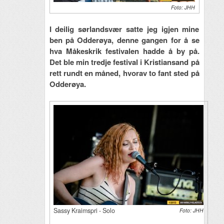
Foto: JHH
I deilig sørlandsvær satte jeg igjen mine
ben på Odderøya, denne gangen for å se
hva Måkeskrik festivalen hadde å by på.
Det ble min tredje festival i Kristiansand på
rett rundt en måned, hvorav to fant sted på
Odderøya.
Sassy Kraimspri - Solo
Foto: JHH