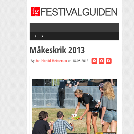
‹
›
Måkeskrik 2013
By
Jan Harald Helmersen
on 18.08.2013