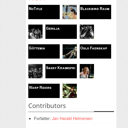
NoTitle
Blackbird Raum
Gerilja
Göttemia
Oslo Faenskap
Sassy Kraimspri
Warp Riders
Contributors
Forfatter:
Jan Harald Helmersen