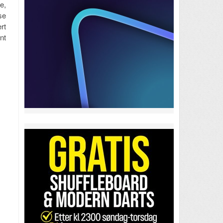
e,
se
rt
nt