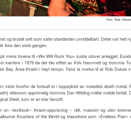
Foto: Terje Ottese
st og brutalt sett som satte standarden umiddelbart. Dette var helt ny
lir ikke den siste gangen.
 på mens tonene til «We Will Rock You» suste utover anlegget. Exod
 sin karriere i 1979 da det ble stiftet av Kirk Hammett og trommis T
sk Bay Area-thrash i høyt tempo. Fans la merke til at Rob Dukes v
om viste hvorfor de fortsatt er i toppsjiktet av melodisk death metal. 
eth) ettersom opprinnelig trommis Dan Wilding måtte melde forfall. 
ical Steel
, som er en klar favoritt.
for en «textbook» thrash-oppvisning – rått, massivt og uten bremse
e albumet
Krushers of the World
og klassikere som «Endless Pain» 