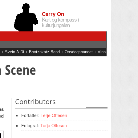
Carry On
Kart og kompass i
kulturjungelen
an + Svein Å Di + Bootznkatz Band + Onsdagsbandet + Vinni
m Scene
Contributors
es
Forfatter:
Terje Ottesen
ed
Fotograf:
Terje Ottesen