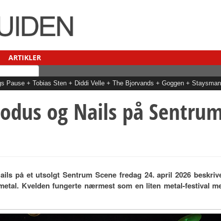
ARTIKLER
Dags Pause + Tobias Sten + Diddi Velle + The Bjorvands + Goggen + Staysm
Exodus og Nails på Sentru
ls på et utsolgt Sentrum Scene fredag 24. april 2026 beskriv
etal. Kvelden fungerte nærmest som en liten metal-festival m