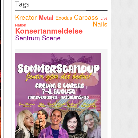
Tags
Kreator
Carcass
Metal
Exodus
Live
Nails
Nation
Konsertanmeldelse
Sentrum Scene