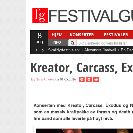
8
HJEM
KONSERTER
FESTIVALER
aug
INFO
‹
›
Skalldyrfestivalen: + Alexandra Jardvall + En 
+ Det Gode Selskab
Kreator, Carcass, 
By
Terje Ottesen
on 01.05.2026
Konserten med Kreator, Carcass, Exodus og Nai
som en massiv kraftpakke av thrash og death m
fire band som alle leverte på høyt nivå.