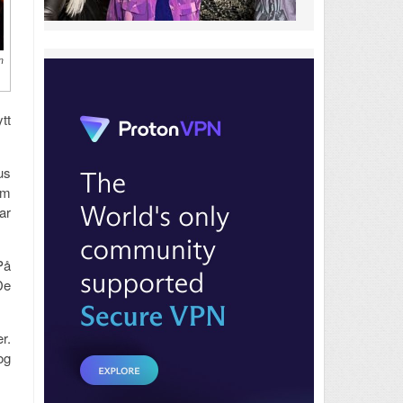
n
tt
us
om
ar
På
De
r.
og