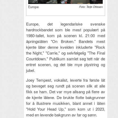
Europe
Foto: Terje Ottesen
Europe, det legendariske svenske
hardrockbandet som ble mest populært på
1980-tallet, kom på scenen kl. 21:00 med
åpningslåten "On Broken." Bandets mest
kjente låter denne kvelden inkluderte "Rock
the Night," "Carrie," og selvfølgelig "The Final
Countdown." Publikum samlet seg tett når de
entret scenen, og det ble mye plystring og
jubel.
Joey Tempest, vokalist, leverte fra første låt
og beveget seg rundt på scenen slik at alle
fikk se ham. Det var mye allsang på flere av
de kjente låtene. De brukte flotte bakgrunner
for å illustrere musikken, blant annet i låten
"Hold Your Head Up," som kom ut i 2023,
med en levende bakgrunn av far og sønn.