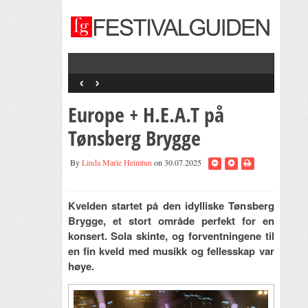
‹
›
Skalldyrfestival
Pause + Tobias 
+ Goggen + Sta
Europe + H.E.A.T på
Band + Onsdags
Selskab
Tønsberg Brygge
By
Linda Marie Heimtun
on 30.07.2025
Kvelden startet på den idylliske Tønsberg
Brygge, et stort område perfekt for en
konsert. Sola skinte, og forventningene til
en fin kveld med musikk og fellesskap var
høye.