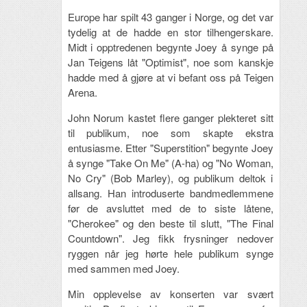
Europe har spilt 43 ganger i Norge, og det var
tydelig at de hadde en stor tilhengerskare.
Midt i opptredenen begynte Joey å synge på
Jan Teigens låt "Optimist", noe som kanskje
hadde med å gjøre at vi befant oss på Teigen
Arena.
John Norum kastet flere ganger plekteret sitt
til publikum, noe som skapte ekstra
entusiasme. Etter "Superstition" begynte Joey
å synge "Take On Me" (A-ha) og "No Woman,
No Cry" (Bob Marley), og publikum deltok i
allsang. Han introduserte bandmedlemmene
før de avsluttet med de to siste låtene,
"Cherokee" og den beste til slutt, "The Final
Countdown". Jeg fikk frysninger nedover
ryggen når jeg hørte hele publikum synge
med sammen med Joey.
Min opplevelse av konserten var svært