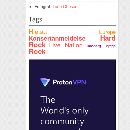
Fotograf:
Terje Ottesen
Tags
H.e.a.t
Europe
Hard
Konsertanmeldelse
Rock
Live Nation
Tønsberg Brygge
Rock