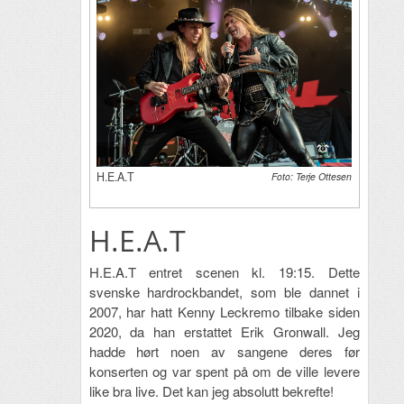
H.E.A.T
Foto: Terje Ottesen
H.E.A.T
H.E.A.T entret scenen kl. 19:15. Dette
svenske hardrockbandet, som ble dannet i
2007, har hatt Kenny Leckremo tilbake siden
2020, da han erstattet Erik Gronwall. Jeg
hadde hørt noen av sangene deres før
konserten og var spent på om de ville levere
like bra live. Det kan jeg absolutt bekrefte!