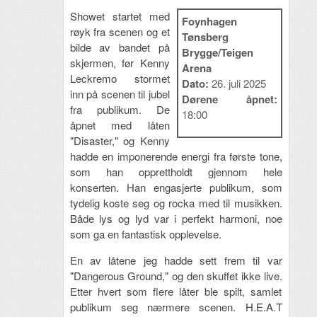
Showet startet med
Foynhagen
røyk fra scenen og et
Tønsberg
bilde av bandet på
Brygge/Teigen
skjermen, før Kenny
Arena
Leckremo stormet
Dato:
26. juli 2025
inn på scenen til jubel
Dørene åpnet:
fra publikum. De
18:00
åpnet med låten
"Disaster," og Kenny
hadde en imponerende energi fra første tone,
som han opprettholdt gjennom hele
konserten. Han engasjerte publikum, som
tydelig koste seg og rocka med til musikken.
Både lys og lyd var i perfekt harmoni, noe
som ga en fantastisk opplevelse.
En av låtene jeg hadde sett frem til var
"Dangerous Ground," og den skuffet ikke live.
Etter hvert som flere låter ble spilt, samlet
publikum seg nærmere scenen. H.E.A.T