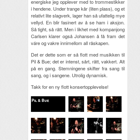
energiske jeg opplever med to trommestikker
i hendene. Under trange kår (liten plass), og et
relativt lite slagverk, lager han så ufattelig mye
vellyd. En blir fasinert av å se ham i aksjon.
Så tight, så rått. Men i likhet med kompanjong
Carlsen klarer også Johansen å få fram det
váre og vakre innimellom all råskapen.
Det er dette som er så flott med musikken til
Pil & Bue; det er intenst, sårt, rått, vakkert. Alt
på en gang. Stemningene skifter fra sang til
sang, og i sangene. Utrolig dynamisk.
Takk for en ny flott konsertopplevelse!
Pil & Bue