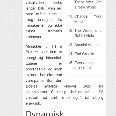
There Was Yet
vokallyden bedre
a New World
lenger bak. Men jeg
bare måtte suge til
Change Your
meg energien fra
Mind
musikerne, og ikke
The World is a
minst trommis
Rabbit Hole
Johansen.
Special Agents
Musikken til Pil &
Bue er ikke kun rå
End Credits
energi og intensitet.
Everyone’s
Låtene er
Just a Cid
progressive, og noen
av dem har ekstremt
váre partier. Som den
aldeles nydelige «Never Stop» fra
sistealbumet. Skikkelig «boblemusikk». Så
vakkert, så sårt, men også så utrolig
energisk.
Dynamisk