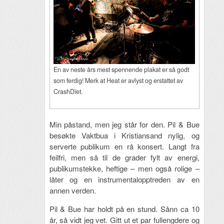
En av neste års mest spennende plakat er så godt
som ferdig! Merk at Heat er avlyst og erstattet av
CrashDïet.
Min påstand, men jeg står for den. Pil & Bue
besøkte Vaktbua i Kristiansand nylig, og
serverte publikum en rå konsert. Langt fra
feilfri, men så til de grader fylt av energi,
publikumstekke, heftige – men også rolige –
låter og en instrumentalopptreden av en
annen verden.
Pil & Bue har holdt på en stund. Sånn ca 10
år, så vidt jeg vet. Gitt ut et par fullengdere og