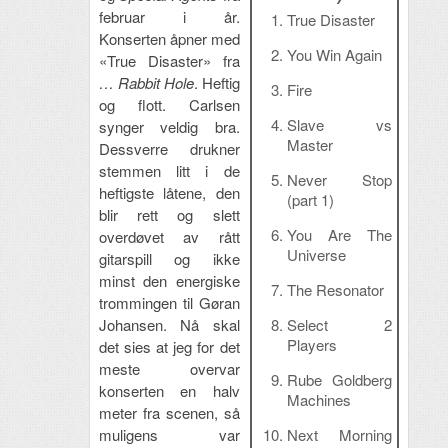
februar i år.
True Disaster
Konserten åpner med
You Win Again
«True Disaster» fra
… Rabbit Hole
. Heftig
Fire
og flott. Carlsen
Slave vs
synger veldig bra.
Master
Dessverre drukner
stemmen litt i de
Never Stop
heftigste låtene, den
(part 1)
blir rett og slett
You Are The
overdøvet av rått
Universe
gitarspill og ikke
minst den energiske
The Resonator
trommingen til Gøran
Johansen. Nå skal
Select 2
Players
det sies at jeg for det
meste overvar
Rube Goldberg
konserten en halv
Machines
meter fra scenen, så
muligens var
Next Morning