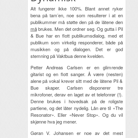
Alt fungerer ikke 100%. Blant annet ryker
bena på tam’en, noe som resulterer i at en
publikummer må støtte den på de låtene den
må
brukes. Men det ordner seg. Og gutta i Pil
& Bue har en flott publikumsdialog, med et
publikum som virkelig responderer, både på
musikken og på dialogen. Det er god
stemning på Vaktbua denne kvelden.
Petter Andreas Carlsen er en glimrende
gitarist og en flott sanger. Å være (nesten)
alene på vokal krever sitt med de låtene Pil &
Bue skaper. Carlsen disponerer tre
mikrofoner, derav en laget av et telefonrør (!).
Denne brukes i hovedsak på de roligste
partiene, og det låter nydelig. Lån øre til «The
Resonator». Eller «Never Stop». Og du vil
skjønne hva jeg mener.
Gøran V. Johansen er noe av det mest