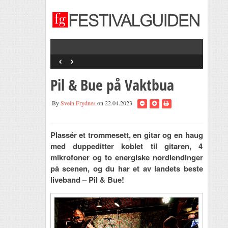
‹
›
Pil & Bue på Vaktbua
By
Svein Frydnes
on 22.04.2023
Plassér et trommesett, en gitar og en haug
med duppeditter koblet til gitaren, 4
mikrofoner og to energiske nordlendinger
på scenen, og du har et av landets beste
liveband – Pil & Bue!