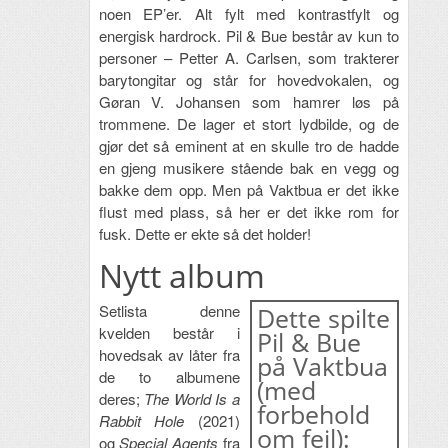
noen EP’er. Alt fylt med kontrastfylt og
energisk hardrock. Pil & Bue består av kun to
personer – Petter A. Carlsen, som trakterer
barytongitar og står for hovedvokalen, og
Gøran V. Johansen som hamrer løs på
trommene. De lager et stort lydbilde, og de
gjør det så eminent at en skulle tro de hadde
en gjeng musikere stående bak en vegg og
bakke dem opp. Men på Vaktbua er det ikke
flust med plass, så her er det ikke rom for
fusk. Dette er ekte så det holder!
Nytt album
Setlista denne
Dette spilte
kvelden består i
Pil & Bue
hovedsak av låter fra
på Vaktbua
de to albumene
(med
deres;
The World Is a
forbehold
Rabbit Hole
(2021)
om feil):
og
Special Agents
fra