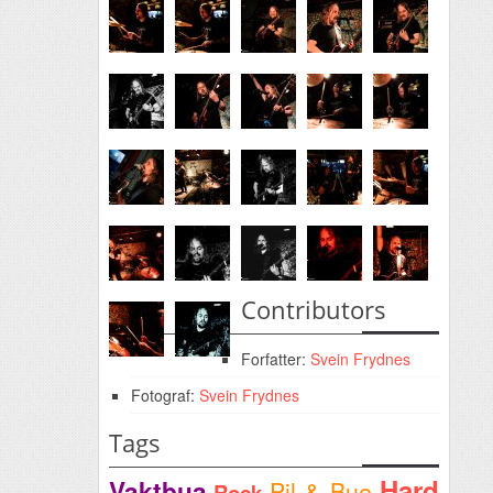
Contributors
Forfatter:
Svein Frydnes
Fotograf:
Svein Frydnes
Tags
Hard
Vaktbua
Pil & Bue
Rock