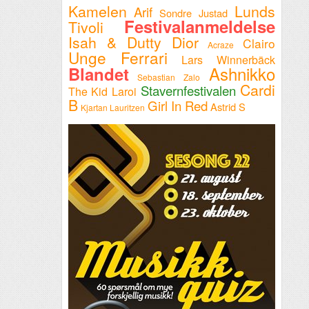
Kamelen
Lunds
Arif
Sondre Justad
Festivalanmeldelse
Tivoli
Isah & Dutty Dior
Clairo
Acraze
Unge Ferrari
Lars Winnerbäck
Ashnikko
Blandet
Sebastian Zalo
Cardi
Stavernfestivalen
The Kid Laroi
B
Girl In Red
Astrid S
Kjartan Lauritzen