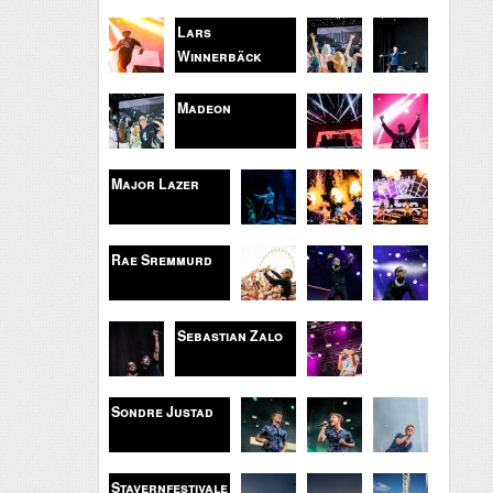
Lars
Winnerbäck
Madeon
Major Lazer
Rae Sremmurd
Sebastian Zalo
Sondre Justad
Stavernfestivale