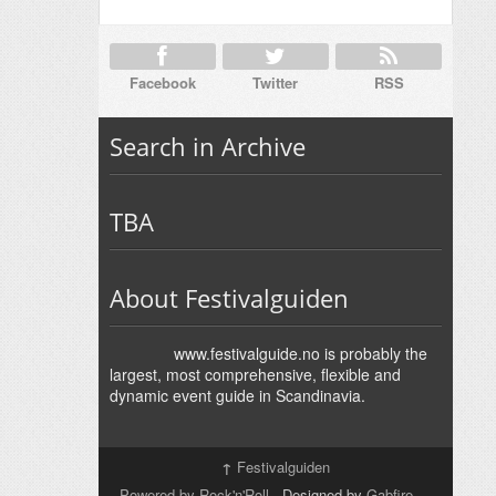
Facebook
Twitter
RSS
Search in Archive
TBA
About Festivalguiden
www.festivalguide.no is probably the
largest, most comprehensive, flexible and
dynamic event guide in Scandinavia.
↑
Festivalguiden
Powered by Rock'n'Roll
- Designed by
Gabfire
-