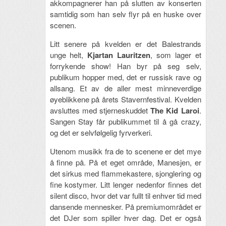
akkompagnerer han på slutten av konserten
samtidig som han selv flyr på en huske over
scenen.
Litt senere på kvelden er det Balestrands
unge helt,
Kjartan Lauritzen
, som lager et
forrykende show! Han byr på seg selv,
publikum hopper med, det er russisk rave og
allsang. Et av de aller mest minneverdige
øyeblikkene på årets Stavernfestival. Kvelden
avsluttes med stjerneskuddet
The Kid Laroi
.
Sangen Stay får publikummet til å gå crazy,
og det er selvfølgelig fyrverkeri.
Utenom musikk fra de to scenene er det mye
å finne på. På et eget område, Manesjen, er
det sirkus med flammekastere, sjonglering og
fine kostymer. Litt lenger nedenfor finnes det
silent disco, hvor det var fullt til enhver tid med
dansende mennesker. På premiumområdet er
det DJer som spiller hver dag. Det er også