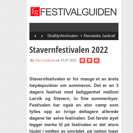
‹
›
Skalldyrfestivalen: + Alexandra Jardvall
+ En Dags Pause + Tobias Sten + Diddi
Velle + The Bjorvands + Goggen +
Stavernfestivalen 2022
Staysman + Svein Å Di + Bootznkatz
Band + Onsdagsbandet + Vinni + Det
Gode Selskab
By
Siri Granheim
on 15.07.2022
Stavernfestivalen er for mange et av årets
høydepunkter om sommeren. Det er en 3
dagers festival med beliggenhet mellom
Larvik og Stavern, to fine sommerbyer.
Festivalen har også en stor camp som
fylles opp av ivrige deltagere allerede
dagene før selve festivalen. Det første øyet
legger merke til på festivalen er det store
hjulet i midten av området, på natten lyser