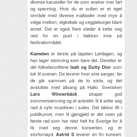
diverse karuseller for de som ønsker mer fart
og spenning. Hvis du er sulten er et eget
område med diverse matboder med mye å
velge mellom, elgkebab og veggieburger blant
annet. Det er også flere steder å sette seg
ned for en pust i bakken inne på
festivalområdet.
Kamelen
er første på tapeten Lørdagen, og
han lager stemning som bare det. Deretter er
det folkefavorittene
Isah og Dutty Dior
som
tok til scenen. De leverer hver sine sanger, før
de går sammen på de to siste, og det
avsluttes med allsang på Hallo. Svensken
Lars Winnerbäck
skaper god
sommerstemning og et avbrekk til å sette seg
ned å nyte musikken i solen. Det lakker litt i
publikumet, men til gjengjeld er det noen på
første rad som har reist helt fra Sverige for å
få med seg denne konserten, og er
storfornøyd.
Astrid S
leverer en fin konsert.