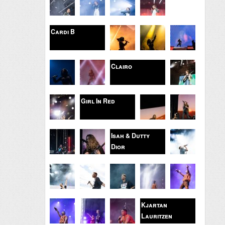
Cardi B
Clairo
Girl In Red
Isah & Dutty
Dior
Kjartan
Lauritzen