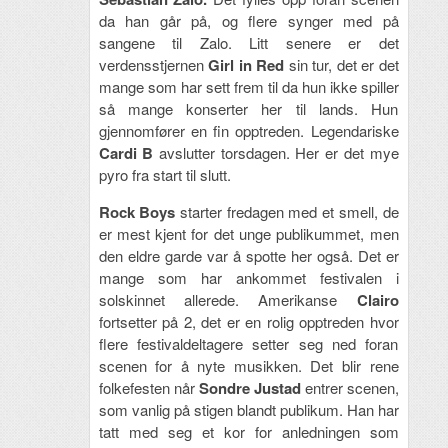
da han går på, og flere synger med på
sangene til Zalo. Litt senere er det
verdensstjernen
Girl in Red
sin tur, det er det
mange som har sett frem til da hun ikke spiller
så mange konserter her til lands. Hun
gjennomfører en fin opptreden. Legendariske
Cardi B
avslutter torsdagen. Her er det mye
pyro fra start til slutt.
Rock Boys
starter fredagen med et smell, de
er mest kjent for det unge publikummet, men
den eldre garde var å spotte her også. Det er
mange som har ankommet festivalen i
solskinnet allerede. Amerikanse
Clairo
fortsetter på 2, det er en rolig opptreden hvor
flere festivaldeltagere setter seg ned foran
scenen for å nyte musikken. Det blir rene
folkefesten når
Sondre Justad
entrer scenen,
som vanlig på stigen blandt publikum. Han har
tatt med seg et kor for anledningen som