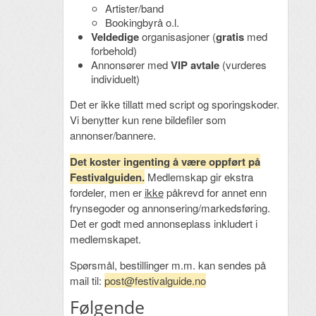
Artister/band
Bookingbyrå o.l.
Veldedige
organisasjoner (
gratis
med
forbehold)
Annonsører med
VIP avtale
(vurderes
individuelt)
Det er ikke tillatt med script og sporingskoder.
Vi benytter kun rene bildefiler som
annonser/bannere.
Det koster ingenting å være oppført på
Festivalguiden.
Medlemskap gir ekstra
fordeler, men er
ikke
påkrevd for annet enn
frynsegoder og annonsering/markedsføring.
Det er godt med annonseplass inkludert i
medlemskapet.
Spørsmål, bestillinger m.m. kan sendes på
mail til:
post@festivalguide.no
Følgende