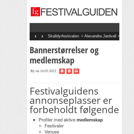
‹
›
Skalldyrfestivalen: + Alexandra Jardvall
+ En Dags Pause + Tobias Sten + Diddi
Velle + The Bjorvands + Goggen +
Bannerstørrelser og
Staysman + Svein Å Di + Bootznkatz
Band + Onsdagsbandet + Vinni + Det
Gode Selskab
medlemskap
By
on 10.03.2022
Festivalguidens
annonseplasser er
forbeholdt følgende
Profiler med aktive
medlemskap
Festivaler
Venues