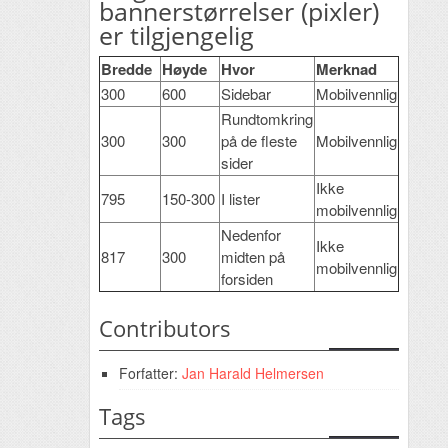
bannerstørrelser (pixler)
er tilgjengelig
Bredde
Høyde
Hvor
Merknad
300
600
Sidebar
Mobilvennlig
Rundtomkring
300
300
på de fleste
Mobilvennlig
sider
Ikke
795
150-300
I lister
mobilvennlig
Nedenfor
Ikke
817
300
midten på
mobilvennlig
forsiden
Contributors
Forfatter:
Jan Harald Helmersen
Tags