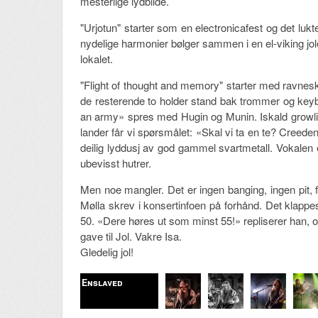
mesterlige lydbilde.
"Urjotun" starter som en electronicafest og det luk
nydelige harmonier bølger sammen i en el-viking jole
lokalet.
"Flight of thought and memory" starter med ravneskr
de resterende to holder stand bak trommer og key
an army» spres med Hugin og Munin. Iskald growling,
lander får vi spørsmålet: «Skal vi ta en te? Creeden
deilig lyddusj av god gammel svartmetall. Vokalen 
ubevisst hutrer.
Men noe mangler. Det er ingen banging, ingen pit, f
Mølla skrev i konsertinfoen på forhånd. Det klapp
50. «Dere høres ut som minst 55!» repliserer han, og 
gave til Jol. Vakre Isa.
Gledelig jol!
Enslaved