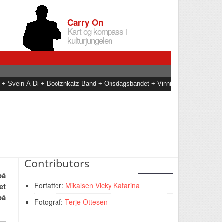
Carry On
Kart og kompass i
kulturjungelen
an + Svein Å Di + Bootznkatz Band + Onsdagsbandet + Vinni
Contributors
på
Forfatter:
Mikalsen Vicky Katarina
et
på
Fotograf:
Terje Ottesen