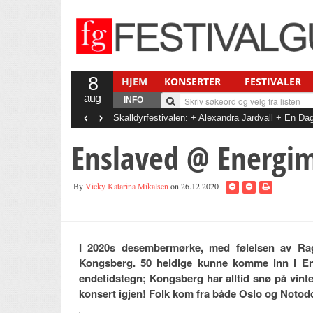
8
HJEM
KONSERTER
FESTIVALER
aug
INFO
‹
›
Skalldyrfestivalen: + Alexandra Jardvall + En 
+ Det Gode Selskab
Enslaved @ Energim
By
Vicky Katarina Mikalsen
on 26.12.2020
I 2020s desembermørke, med følelsen av Rag
Kongsberg. 50 heldige kunne komme inn i Ene
endetidstegn; Kongsberg har alltid snø på vin
konsert igjen! Folk kom fra både Oslo og Noto