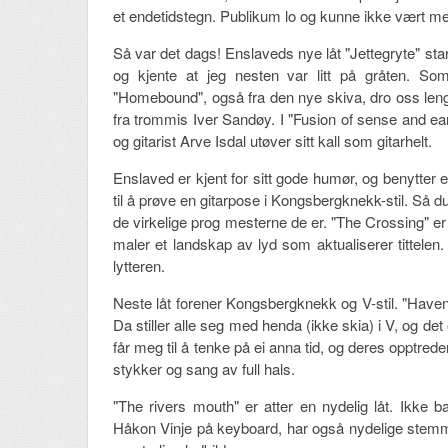
et endetidstegn. Publikum lo og kunne ikke vært me
Så var det dags! Enslaveds nye låt "Jettegryte" sta
og kjente at jeg nesten var litt på gråten. Som
"Homebound", også fra den nye skiva, dro oss len
fra trommis Iver Sandøy. I "Fusion of sense and ea
og gitarist Arve Isdal utøver sitt kall som gitarhelt.
Enslaved er kjent for sitt gode humør, og benytter et
til å prøve en gitarpose i Kongsbergknekk-stil. Så 
de virkelige prog mesterne de er. "The Crossing" er
maler et landskap av lyd som aktualiserer tittele
lytteren.
Neste låt forener Kongsbergknekk og V-stil. "Have
Da stiller alle seg med henda (ikke skia) i V, og det 
får meg til å tenke på ei anna tid, og deres opptre
stykker og sang av full hals.
"The rivers mouth" er atter en nydelig låt. Ikke b
Håkon Vinje på keyboard, har også nydelige stemm