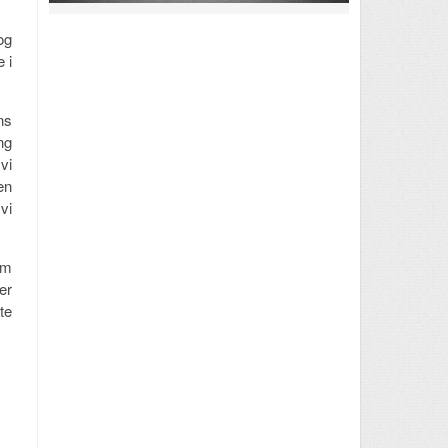
og
 i
ns
ng
vi
en
vi
om
er
te