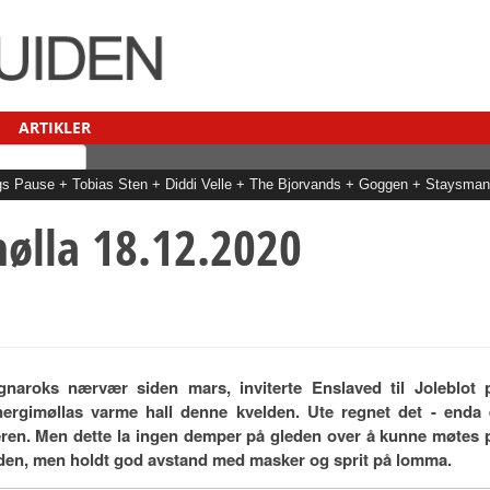
ARTIKLER
Dags Pause + Tobias Sten + Diddi Velle + The Bjorvands + Goggen + Staysm
ølla 18.12.2020
naroks nærvær siden mars, inviterte Enslaved til Joleblot 
rgimøllas varme hall denne kvelden. Ute regnet det - enda 
teren. Men dette la ingen demper på gleden over å kunne møtes 
dden, men holdt god avstand med masker og sprit på lomma.