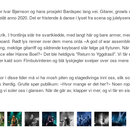
ter Ivar Bjørnson og hans prosjekt Bardspec lang vei. Gitarer, growls 
låt anno 2020. Det er fristende å danse i lyset fra scena og julelysene
ik. I frontlinja står tre svartkledde, med langt hår og bare armer, me
board. Rødt lys renner over dem mens orda «A god of war assembli
 mektige gitarriff og sildrende keyboard slår følge på flyturen. Når 
ce eller Hanne Boel?» Det ble heldigvis "Return to Yggdrasil". Vi får 
er kald som Fimbulvinteren og blå lyskjegler sveiper over oss mens 
or i disse tider må vi ha mosh piten og stagedivinga inni oss, slik s
es iherdig. Grutle spør publikum: «Hvor mange er det her?» Noen rop
vi soler oss i glansen. Når de går av, klapper vi mer, og vi får en sis