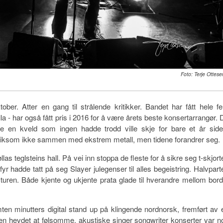
Foto: Terje Ottese
ktober. Atter en gang til strålende kritikker. Bandet har fått hele f
 - har også fått pris i 2016 for å være årets beste konsertarrangør. 
 en kveld som ingen hadde trodd ville skje for bare et år side
liksom ikke sammen med ekstrem metall, men tidene forandrer seg.
as teglsteins hall. På vei inn stoppa de fleste for å sikre seg t-skjorte
r hadde tatt på seg Slayer julegenser til alles begeistring. Halvpart
uren. Både kjente og ukjente prata glade til hverandre mellom bord
en minutters digital stand up på klingende nordnorsk, fremført av 
en hevdet at følsomme, akustiske singer songwriter konserter var n