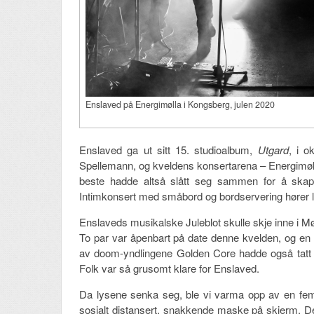
Enslaved på Energimølla i Kongsberg, julen 2020
Enslaved ga ut sitt 15. studioalbum,
Utgard
, i o
Spellemann, og kveldens konsertarena – Energimølla
beste hadde altså slått seg sammen for å skape
Intimkonsert med småbord og bordservering hører 
Enslaveds musikalske Juleblot skulle skje inne i Møll
To par var åpenbart på date denne kvelden, og en fy
av doom-yndlingene Golden Core hadde også tatt t
Folk var så grusomt klare for Enslaved.
Da lysene senka seg, ble vi varma opp av en femt
sosialt distansert, snakkende maske på skjerm. D