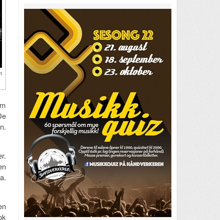
n
em
De
n.
r.
en
a.
en
ok