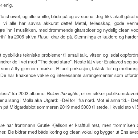
r enig.
rta showet, og alle smilte, både på og av scena. Jeg fikk akutt gåseh
 vi alle har savna akkurat dette! Metal, fellesskap, gode venne
gre inn i musikken, med drømmende gitarsoloer og nydelig clean voc
rth" fra 2006 skiva
Ruun
, drar de på. Stemninga er kaldere og harder
 øyeblikks tekniske problemer til small talk, vitser, og Isdal oppfordr
dundrer de i vei med "The dead stare". Neste låt viser Enslaved seg s
 som å fly gjennom mørket. Rituell perkusjon, taktskifter og mellomspi
n. De har knakende vakre og interessante arrangementer som utfordr
nless" fra 2003 albumet
Below the lights
, er en sikker publikumsfavorit
er allsang i Mølla aka Utgard: «Dei for i fra nord. Mot ei anna tid.» Det
den på Midgardsblot sommeren 2019 med 3000 til stede. I kveld sto vi 
are har frontmann Grutle Kjellson er kraftfull røst, men trommisen 
er. De bidrar med både koring og clean vokal og bygger ut Enslave