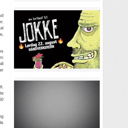
ud
r.
al
e,
es
om
ll
er
t.
te
50
og
ds