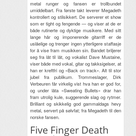
metal runger og fansen er trollbundet
umiddelbart. Fra første takt leverer Megadeth
kontrollert og stilsikkert. De serverer et show
som er tight og fengende — og viser at de er
både rutinerte og dyktige musikere. Med sitt
lange hår og imponerende gitarriff er de
uslåelige og trenger ingen ytterligere staffasje
for å vise fram musikken sin. Bandet briljerer
seg fra låt til låt, og vokalist Dave Mustaine,
viser både med vokal, gitar og takksigelser, at
han er kreftfri og «Back on track». Alt til stor
jubel fra publikum. Trommeslager, Dirk
Verbeuren får virkelig vist hva han er god for,
og under låta «Sweating Bullets» drar han
fram utrolig kule, suggerende slag og rytmer.
Brilliant og skikkelig god gammaldags hevy
metal, servert på sølvfat; fra Megadeth til den
norske fansen.
Five Finger Death