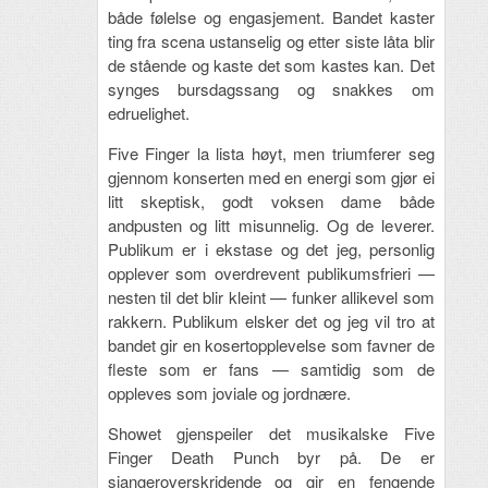
både følelse og engasjement. Bandet kaster
ting fra scena ustanselig og etter siste låta blir
de stående og kaste det som kastes kan. Det
synges bursdagssang og snakkes om
edruelighet.
Five Finger la lista høyt, men triumferer seg
gjennom konserten med en energi som gjør ei
litt skeptisk, godt voksen dame både
andpusten og litt misunnelig. Og de leverer.
Publikum er i ekstase og det jeg, personlig
opplever som overdrevent publikumsfrieri —
nesten til det blir kleint — funker allikevel som
rakkern. Publikum elsker det og jeg vil tro at
bandet gir en kosertopplevelse som favner de
fleste som er fans — samtidig som de
oppleves som joviale og jordnære.
Showet gjenspeiler det musikalske Five
Finger Death Punch byr på. De er
sjangeroverskridende og gir en fengende