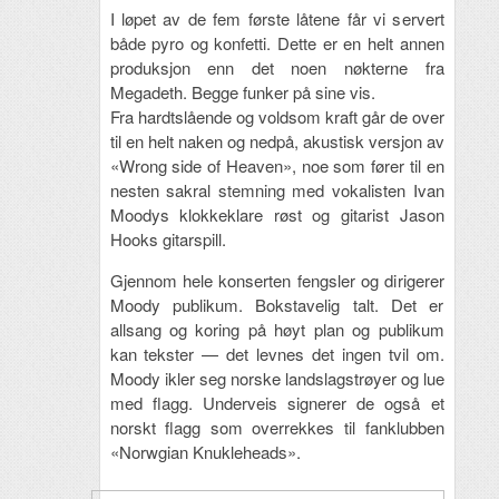
I løpet av de fem første låtene får vi servert
både pyro og konfetti. Dette er en helt annen
produksjon enn det noen nøkterne fra
Megadeth. Begge funker på sine vis.
Fra hardtslående og voldsom kraft går de over
til en helt naken og nedpå, akustisk versjon av
«Wrong side of Heaven», noe som fører til en
nesten sakral stemning med vokalisten Ivan
Moodys klokkeklare røst og gitarist Jason
Hooks gitarspill.
Gjennom hele konserten fengsler og dirigerer
Moody publikum. Bokstavelig talt. Det er
allsang og koring på høyt plan og publikum
kan tekster — det levnes det ingen tvil om.
Moody ikler seg norske landslagstrøyer og lue
med flagg. Underveis signerer de også et
norskt flagg som overrekkes til fanklubben
«Norwgian Knukleheads».