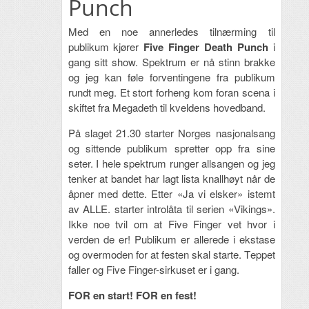
Punch
Med en noe annerledes tilnærming til
publikum kjører
Five Finger Death Punch
i
gang sitt show. Spektrum er nå stinn brakke
og jeg kan føle forventingene fra publikum
rundt meg. Et stort forheng kom foran scena i
skiftet fra Megadeth til kveldens hovedband.
På slaget 21.30 starter Norges nasjonalsang
og sittende publikum spretter opp fra sine
seter. I hele spektrum runger allsangen og jeg
tenker at bandet har lagt lista knallhøyt når de
åpner med dette. Etter «Ja vi elsker» istemt
av ALLE. starter introlåta til serien «Vikings».
Ikke noe tvil om at Five Finger vet hvor i
verden de er! Publikum er allerede i ekstase
og overmoden for at festen skal starte. Teppet
faller og Five Finger-sirkuset er i gang.
FOR en start! FOR en fest!