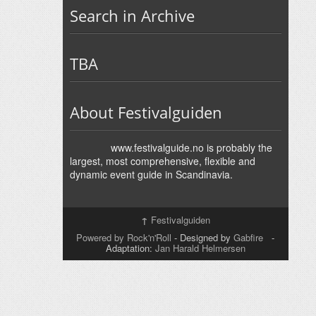
Search in Archive
TBA
About Festivalguiden
www.festivalguide.no is probably the
largest, most comprehensive, flexible and
dynamic event guide in Scandinavia.
↑
Festivalguiden
Powered by Rock'n'Roll
- Designed by
Gabfire
-
Adaptation:
Jan Harald Helmersen