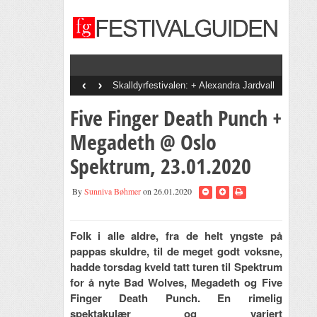
‹
›
Skalldyrfestivalen: + Alexandra Jardvall
+ En Dags Pause + Tobias Sten + Diddi
Velle + The Bjorvands + Goggen +
Five Finger Death Punch +
Staysman + Svein Å Di + Bootznkatz
Band + Onsdagsbandet + Vinni + Det
Gode Selskab
Megadeth @ Oslo
Spektrum, 23.01.2020
By
Sunniva Bøhmer
on 26.01.2020
Folk i alle aldre, fra de helt yngste på
pappas skuldre, til de meget godt voksne,
hadde torsdag kveld tatt turen til Spektrum
for å nyte Bad Wolves, Megadeth og Five
Finger Death Punch. En rimelig
spektakulær og variert