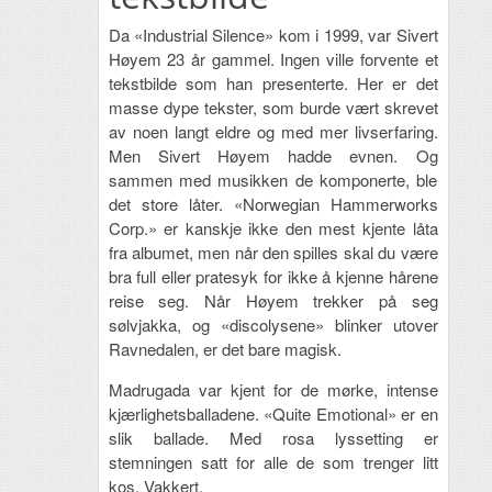
Da «Industrial Silence» kom i 1999, var Sivert
Høyem 23 år gammel. Ingen ville forvente et
tekstbilde som han presenterte. Her er det
masse dype tekster, som burde vært skrevet
av noen langt eldre og med mer livserfaring.
Men Sivert Høyem hadde evnen. Og
sammen med musikken de komponerte, ble
det store låter. «Norwegian Hammerworks
Corp.» er kanskje ikke den mest kjente låta
fra albumet, men når den spilles skal du være
bra full eller pratesyk for ikke å kjenne hårene
reise seg. Når Høyem trekker på seg
sølvjakka, og «discolysene» blinker utover
Ravnedalen, er det bare magisk.
Madrugada var kjent for de mørke, intense
kjærlighetsballadene. «Quite Emotional» er en
slik ballade. Med rosa lyssetting er
stemningen satt for alle de som trenger litt
kos. Vakkert.