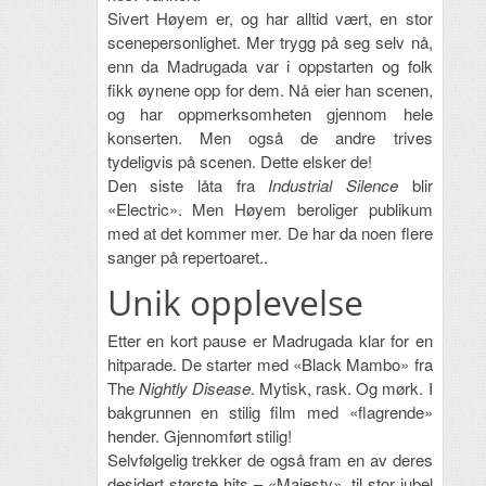
Sivert Høyem er, og har alltid vært, en stor
scenepersonlighet. Mer trygg på seg selv nå,
enn da Madrugada var i oppstarten og folk
fikk øynene opp for dem. Nå eier han scenen,
og har oppmerksomheten gjennom hele
konserten. Men også de andre trives
tydeligvis på scenen. Dette elsker de!
Den siste låta fra
Industrial Silence
blir
«Electric». Men Høyem beroliger publikum
med at det kommer mer. De har da noen flere
sanger på repertoaret..
Unik opplevelse
Etter en kort pause er Madrugada klar for en
hitparade. De starter med «Black Mambo» fra
The
Nightly Disease
. Mytisk, rask. Og mørk. I
bakgrunnen en stilig film med «flagrende»
hender. Gjennomført stilig!
Selvfølgelig trekker de også fram en av deres
desidert største hits – «Majesty», til stor jubel