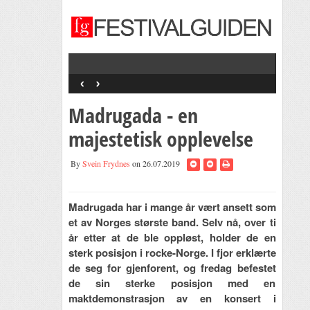
‹
›
Skalld
Pause 
+ Gog
Madrugada - en
Band 
Selsk
majestetisk opplevelse
By
Svein Frydnes
on 26.07.2019
Madrugada har i mange år vært ansett som
et av Norges største band. Selv nå, over ti
år etter at de ble oppløst, holder de en
sterk posisjon i rocke-Norge. I fjor erklærte
de seg for gjenforent, og fredag befestet
de sin sterke posisjon med en
maktdemonstrasjon av en konsert i