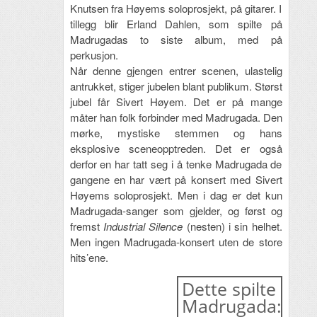
Knutsen fra Høyems soloprosjekt, på gitarer. I
tillegg blir Erland Dahlen, som spilte på
Madrugadas to siste album, med på
perkusjon.
Når denne gjengen entrer scenen, ulastelig
antrukket, stiger jubelen blant publikum. Størst
jubel får Sivert Høyem. Det er på mange
måter han folk forbinder med Madrugada. Den
mørke, mystiske stemmen og hans
eksplosive sceneopptreden. Det er også
derfor en har tatt seg i å tenke Madrugada de
gangene en har vært på konsert med Sivert
Høyems soloprosjekt. Men i dag er det kun
Madrugada-sanger som gjelder, og først og
fremst
Industrial Silence
(nesten) i sin helhet.
Men ingen Madrugada-konsert uten de store
hits’ene.
Dette spilte
Madrugada: