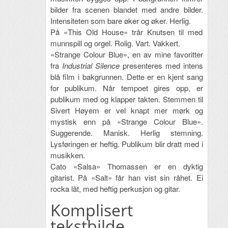
bilder fra scenen blandet med andre bilder.
Intensiteten som bare øker og øker. Herlig.
På «This Old House» trår Knutsen til med
munnspill og orgel. Rolig. Vart. Vakkert.
«Strange Colour Blue», en av mine favoritter
fra
Industrial Silence
presenteres med intens
blå film i bakgrunnen. Dette er en kjent sang
for publikum. Når tempoet gires opp, er
publikum med og klapper takten. Stemmen til
Sivert Høyem er vel knapt mer mørk og
mystisk enn på «Strange Colour Blue».
Suggerende. Manisk. Herlig stemning.
Lysføringen er heftig. Publikum blir dratt med i
musikken.
Cato «Salsa» Thomassen er en dyktig
gitarist. På «Salt» får han vist sin råhet. Ei
rocka låt, med heftig perkusjon og gitar.
Komplisert
tekstbilde