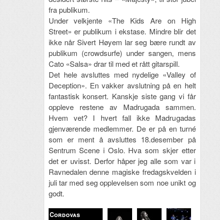
fra publikum.
Under velkjente «The Kids Are on High
Street» er publikum i ekstase. Mindre blir det
ikke når Sivert Høyem lar seg bære rundt av
publikum (crowdsurfe) under sangen, mens
Cato «Salsa» drar til med et rått gitarspill.
Det hele avsluttes med nydelige «Valley of
Deception». En vakker avslutning på en helt
fantastisk konsert. Kanskje siste gang vi får
oppleve restene av Madrugada sammen.
Hvem vet? I hvert fall ikke Madrugadas
gjenværende medlemmer. De er på en turné
som er ment å avsluttes 18.desember på
Sentrum Scene i Oslo. Hva som skjer etter
det er uvisst. Derfor håper jeg alle som var i
Ravnedalen denne magiske fredagskvelden i
juli tar med seg opplevelsen som noe unikt og
godt.
Cordovas