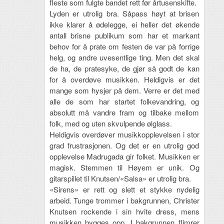
fleste som fulgte bandet rett før årtusenskifte.
Lyden er utrolig bra. Såpass høyt at brisen
ikke klarer å ødelegge, ei heller det økende
antall brisne publikum som har et markant
behov for å prate om festen de var på forrige
helg, og andre uvesentlige ting. Men det skal
de ha, de pratesyke, de gjør så godt de kan
for å overdøve musikken. Heldigvis er det
mange som hysjer på dem. Verre er det med
alle de som har startet folkevandring, og
absolutt må vandre fram og tilbake mellom
folk, med og uten skvulpende ølglass.
Heldigvis overdøver musikkopplevelsen i stor
grad frustrasjonen. Og det er en utrolig god
opplevelse Madrugada gir folket. Musikken er
magisk. Stemmen til Høyem er unik. Og
gitarspillet til Knutsen/«Salsa» er utrolig bra.
«Sirens» er rett og slett et stykke nydelig
arbeid. Tunge trommer i bakgrunnen, Christer
Knutsen rockende i sin hvite dress, mens
musikken bygges opp. I bakgrunnen flimrer