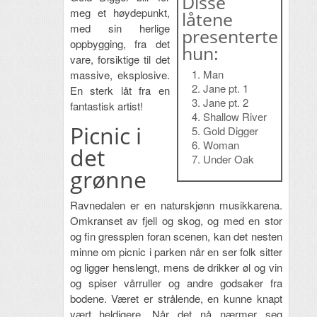
Disse
meg et høydepunkt,
låtene
med sin herlige
presenterte
oppbygging, fra det
hun:
vare, forsiktige til det
Man
massive, eksplosive.
Jane pt. 1
En sterk låt fra en
Jane pt. 2
fantastisk artist!
Shallow River
Picnic i
Gold Digger
Woman
det
Under Oak
grønne
Ravnedalen er en naturskjønn musikkarena.
Omkranset av fjell og skog, og med en stor
og fin gressplen foran scenen, kan det nesten
minne om picnic i parken når en ser folk sitter
og ligger henslengt, mens de drikker øl og vin
og spiser vårruller og andre godsaker fra
bodene. Været er strålende, en kunne knapt
vært heldigere. Når det nå nærmer seg