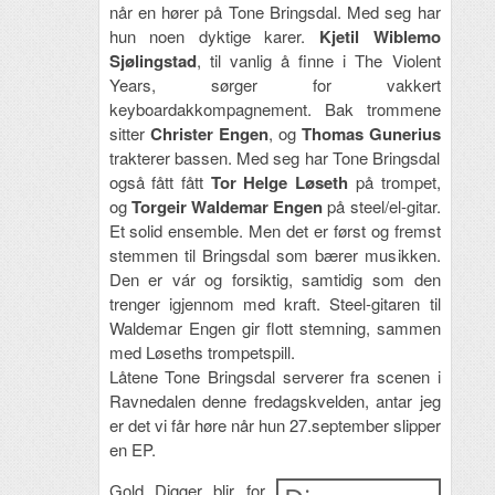
når en hører på Tone Bringsdal. Med seg har
hun noen dyktige karer.
Kjetil Wiblemo
Sjølingstad
, til vanlig å finne i The Violent
Years, sørger for vakkert
keyboardakkompagnement. Bak trommene
sitter
Christer Engen
, og
Thomas Gunerius
trakterer bassen. Med seg har Tone Bringsdal
også fått fått
Tor Helge Løseth
på trompet,
og
Torgeir Waldemar Engen
på steel/el-gitar.
Et solid ensemble. Men det er først og fremst
stemmen til Bringsdal som bærer musikken.
Den er vár og forsiktig, samtidig som den
trenger igjennom med kraft. Steel-gitaren til
Waldemar Engen gir flott stemning, sammen
med Løseths trompetspill.
Låtene Tone Bringsdal serverer fra scenen i
Ravnedalen denne fredagskvelden, antar jeg
er det vi får høre når hun 27.september slipper
en EP.
Gold Digger blir for