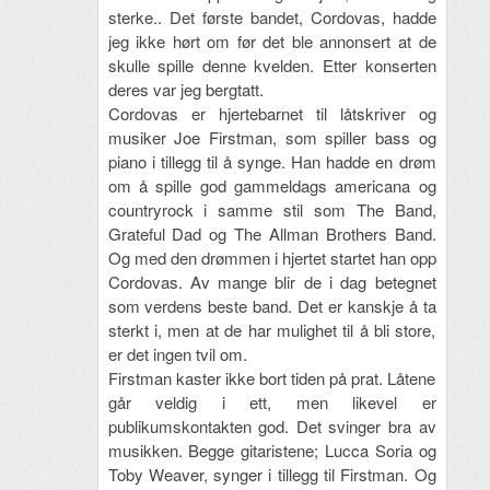
sterke.. Det første bandet, Cordovas, hadde
jeg ikke hørt om før det ble annonsert at de
skulle spille denne kvelden. Etter konserten
deres var jeg bergtatt.
Cordovas er hjertebarnet til låtskriver og
musiker Joe Firstman, som spiller bass og
piano i tillegg til å synge. Han hadde en drøm
om å spille god gammeldags americana og
countryrock i samme stil som The Band,
Grateful Dad og The Allman Brothers Band.
Og med den drømmen i hjertet startet han opp
Cordovas. Av mange blir de i dag betegnet
som verdens beste band. Det er kanskje å ta
sterkt i, men at de har mulighet til å bli store,
er det ingen tvil om.
Firstman kaster ikke bort tiden på prat. Låtene
går veldig i ett, men likevel er
publikumskontakten god. Det svinger bra av
musikken. Begge gitaristene; Lucca Soria og
Toby Weaver, synger i tillegg til Firstman. Og