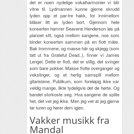
det er noen nydelige vokalharmonier vi blir
vitne til. Lydmannen kunne gjerne skrudd
lyden opp et par-tre hakk, for innimellom
blåser litt av lyden bort. Gjennom hele
konserten hamrer Seavens Henderson løs på
pianoet sitt, også mellom sangene, noe som
binder konserten sammen på en flott måte.
Bak trommene, og masse hår og skjegg (som
tatt ut fra Grateful Dead..), finner vi James
Lengel. Dette er flott, det er stilig, det svinger
som bare pokker. Masse flotte overganger og
vekslinger, og et herlig samspill mellom
gitaristene. Publikum, som foreløpig ikke var
veldig mange, likte tydeligvis det de hørte. Og
bandet storkoste seg. Hva sangene de spilte
het, det vet jeg ikke. Men jeg vet at jeg gjerne
tar turen og hører dem igjen.
Vakker musikk fra
Mandal