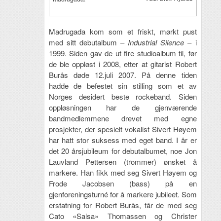
Madrugada kom som et friskt, mørkt pust
med sitt debutalbum –
Industrial Silence
– i
1999. Siden gav de ut fire studioalbum til, før
de ble oppløst i 2008, etter at gitarist Robert
Burås døde 12.juli 2007. På denne tiden
hadde de befestet sin stilling som et av
Norges desidert beste rockeband. Siden
oppløsningen har de gjenværende
bandmedlemmene drevet med egne
prosjekter, der spesielt vokalist Sivert Høyem
har hatt stor suksess med eget band. I år er
det 20 årsjubileum for debutalbumet, noe Jon
Lauvland Pettersen (trommer) ønsket å
markere. Han fikk med seg Sivert Høyem og
Frode Jacobsen (bass) på en
gjenforeningsturné for å markere jubileet. Som
erstatning for Robert Burås, får de med seg
Cato «Salsa» Thomassen og Christer