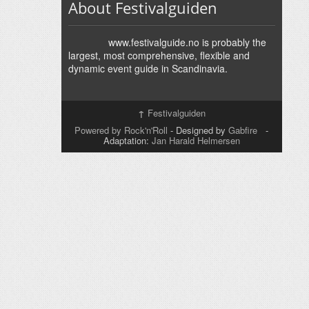
About Festivalguiden
www.festivalguide.no is probably the
largest, most comprehensive, flexible and
dynamic event guide in Scandinavia.
↑
Festivalguiden
Powered by Rock'n'Roll
- Designed by
Gabfire
-
Adaptation:
Jan Harald Helmersen