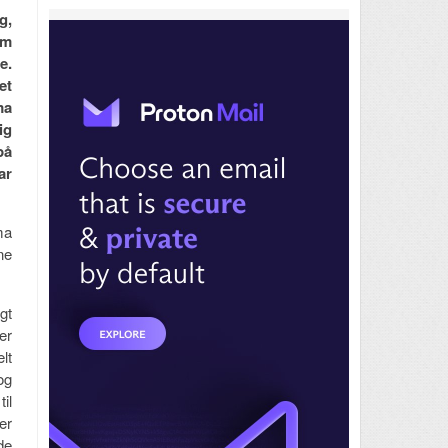
g,
om
e.
et
ma
ig
på
ar
ma
ne
gt
er
lt
og
il
er
de