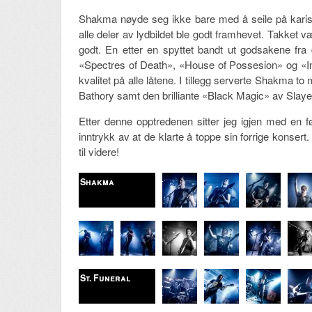
Shakma nøyde seg ikke bare med å seile på karisma.
alle deler av lydbildet ble godt framhevet. Takket 
godt. En etter en spyttet bandt ut godsakene fra
«Spectres of Death», «House of Possesion» og «In
kvalitet på alle låtene. I tillegg serverte Shakma 
Bathory samt den brilliante «Black Magic» av Slaye
Etter denne opptredenen sitter jeg igjen med en 
inntrykk av at de klarte å toppe sin forrige konse
til videre!
Shakma
St. Funeral