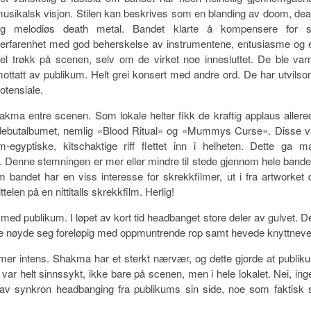
usikalsk visjon. Stilen kan beskrives som en blanding av doom, dea
g melodiøs death metal. Bandet klarte å kompensere for s
erfarenhet med god beherskelse av instrumentene, entusiasme og 
el trøkk på scenen, selv om de virket noe innesluttet. De ble var
ottatt av publikum. Helt grei konsert med andre ord. De har utvilso
otensiale.
akma entre scenen. Som lokale helter fikk de kraftig applaus allere
ra debutalbumet, nemlig «Blood Ritual» og «Mummys Curse». Disse v
egyptiske, kitschaktige riff flettet inn i helheten. Dette ga m
et. Denne stemningen er mer eller mindre til stede gjennom hele bande
bandet har en viss interesse for skrekkfilmer, ut i fra artworket 
elen på en nittitalls skrekkfilm. Herlig!
e med publikum. I løpet av kort tid headbanget store deler av gulvet. D
ne nøyde seg foreløpig med oppmuntrende rop samt hevede knyttneve
 mer intens. Shakma har et sterkt nærvær, og dette gjorde at publik
var helt sinnssykt, ikke bare på scenen, men i hele lokalet. Nei, ing
r av synkron headbanging fra publikums sin side, noe som faktisk 