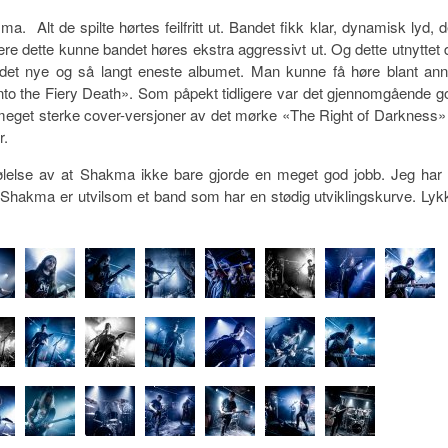
 Alt de spilte hørtes feilfritt ut. Bandet fikk klar, dynamisk lyd, d
være dette kunne bandet høres ekstra aggressivt ut. Og dette utnyttet 
 det nye og så langt eneste albumet. Man kunne få høre blant ann
to the Fiery Death». Som påpekt tidligere var det gjennomgående g
to meget sterke cover-versjoner av det mørke «The Right of Darkness» t
r.
følelse av at Shakma ikke bare gjorde en meget god jobb. Jeg har 
rt. Shakma er utvilsom et band som har en stødig utviklingskurve. Lyk