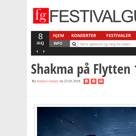
8
HJEM
KONSERTER
FESTIVALER
aug
INFO
‹
›
Shakma på Flytten 
By
Irmina Lunnøy
on 23.03.2018