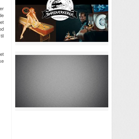
er
de
et
od
il
et
ke