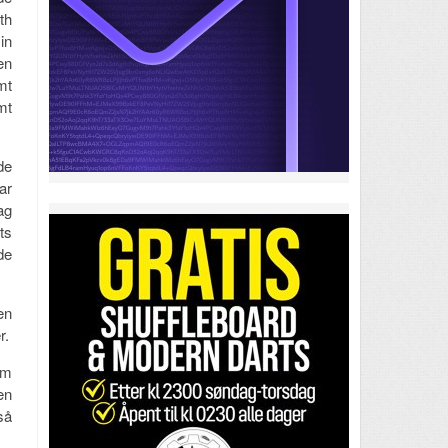
th
in
en
mt
mt
de
ar
ag
ts
de
en
r.
um
en
så