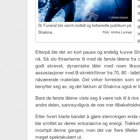
m
o
u
St. Funeral ble varmt mottatt og forberedte publikum på
d
Shakma.
Foto: Irmina Lunnøy
m
p
Etterpå ble det en kort pause og endelig kunne Sh
nå. Så slo thrasherne til med de første låtene f
godt skrevet, dynamiske låter med noen liksom-
assosiasjoner med B-skrekkfilmer fra 70, 80 - tall
nåværende materiale. Det virker forresten som om 
benytter seg av, og det faktum at Shakma også er titt
Bare de første låtene viste seg å være nok til å riv
andre delen, sannsynligvis de noe mer tilbakehold
Etter hvert klarte bandet å gjøre stemningen enda
ble smittet av deres entusiasme og energi. Trøkket 
moshpit denne gangen, men det var flere tilfelle
meget spektakulært ut.