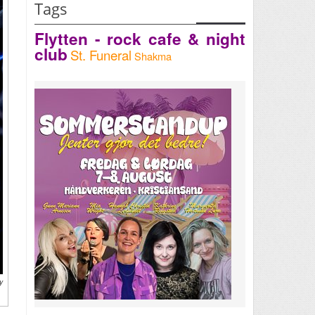
Tags
Flytten - rock cafe & night
club
St. Funeral
Shakma
y