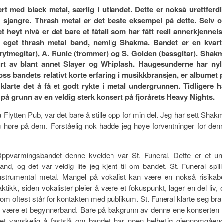
t med black metal, særlig i utlandet. Dette er nokså urettferdi
le sjangre. Thrash metal er det beste eksempel på dette. Selv 
øyt nivå er det bare et fåtall som har fått reell annerkjennels
 eget thrash metal band, nemlig Shakma. Bandet er en kvart
 (rytmegitar), A. Runic (trommer) og S. Golden (bassgitar). Shak
ert av blant annet Slayer og Whiplash. Haugesunderne har nyl
ss bandets relativt korte erfaring i musikkbransjen, er albumet 
larte det å få et godt rykte i metal undergrunnen. Tidligere h
på grunn av en veldig sterk konsert på fjorårets Heavy Nights.
 Flytten Pub, var det bare å stille opp for min del. Jeg har sett Shak
g høre på dem. Forståelig nok hadde jeg høye forventninger for den
ppvarmingsbandet denne kvelden var St. Funeral. Dette er et un
and, og det var veldig lite jeg kjent til om bandet. St. Funeral spill
nstrumental metal. Mangel på vokalist kan være en nokså risikabe
aktikk, siden vokalister pleier å være et fokuspunkt, lager en del liv, 
om oftest står for kontakten med publikum. St. Funeral klarte seg bra t
 være et begynnerband. Bare på bakgrunn av denne ene konserten 
et vanskelig å fastslå om bandet har noen helhetlig gjennomgåen