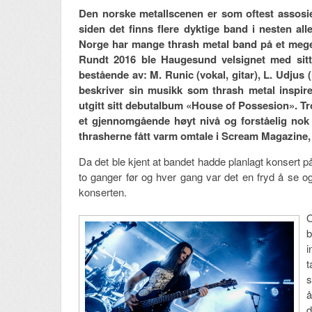
Den norske metallscenen er som oftest assosier
siden det finns flere dyktige band i nesten al
Norge har mange thrash metal band på et meget h
Rundt 2016 ble Haugesund velsignet med sitt
bestående av: M. Runic (vokal, gitar), L. Udjus
beskriver sin musikk som thrash metal inspir
utgitt sitt debutalbum «House of Possesion». Tro
et gjennomgående høyt nivå og forståelig nok k
thrasherne fått varm omtale i Scream Magazine, 
Da det ble kjent at bandet hadde planlagt konsert på
to ganger før og hver gang var det en fryd å se o
konserten.
O
b
i
t
s
å
d