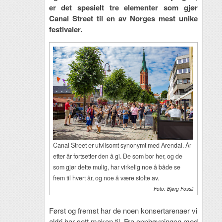
er det spesielt tre elementer som gjør
Canal Street til en av Norges mest unike
festivaler.
Canal Street er utvilsomt synonymt med Arendal. År
etter år fortsetter den å gi. De som bor her, og de
som gjør dette mulig, har virkelig noe å både se
frem til hvert år, og noe å være stolte av.
Foto: Bjørg Fossli
Først og fremst har de noen konsertarenaer vi
aldri har sett maken til. Fra opphøyningen med