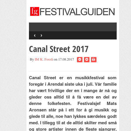
‹
›
Canal Street 2017
By
IM K. Fossli
on 17.08.2017
Canal Street er en musikkfestival som
foregår i Arendal siste uka i juli. Vår familie
har vært frivillige der en i mange år nå og
gleder oss alltid til å få være en del av
denne folkefesten. Festivalsjef Mats
Aronsen står på i ett for å gi musikk og
glede til alle, noe han lykkes særdeles godt
med. I tillegg til at de alltid skilter med små
og store artister innen de fleste sjangrer,