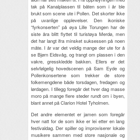
tak på Kanalplassen til båten som i år ble
brukt som scene ute i Pollen. Det skorter ikke
på uvanlige opplevelser. Den ikoniske
“fyrkonserten” på øya Lille Torungen har de
siste åra blitt flyttet til turistøya Merdø, men
det har langt ifra minsket suksessen på noen
måte. I år var det veldig mange der ute for å
se Bjørn Eidsvåg, og trangt om plassen i den
vakre, gresskledde bakken. Ellers er det
selvfølgelig hovedscenen på Sam Eyde og
Pollenkonsertene som trekker de store
folkemengdene både torsdagen, fredagen og
lørdagen. I tillegg foregår det hver dag masse
moro på mange flere steder rundt om i byen,
blant annet på Clarion Hotel Tyholmen.
Det andre elementet er jamen som foregår
hver natt for de som ikke er lei etter en lang
festivaldag. Der spiller og improviserer lokale
musikere sammen med store nasjonale og