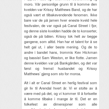
moro. Vår personlige grunn til å komme den
kvelden var Krissy Matthews Band, og de har
også vært et tilbakevendende fenomen. Ikke
bare var de på jamen hver eneste kveld hele
festivalen, de var også på Canal Street i fjor,
og denne siste kvelden hadde de to konserter,
også de på båten. Krissy tok helt av begge
gangene, som alltid. Han har et talent for å se
helt gal ut, i aller beste mening. Og de to
andre i bandet hans, trommis Kev Hickman
og bassist Sam Weston, er like flotte. Jamen
denne kvelden var på Bankgården, og det var
først og fremst husbandet og Krissy
Matthews’ gjeng som sto for moroa.
Alt i alt er Canal Street en herlig festival som
gir liv til Arendal hvert år. Vi er stolte av å
være med på det, og vi kommer til å fortsette
å komme tilbake i mange år til. Det er en
folkefest av dimensjoner som alle