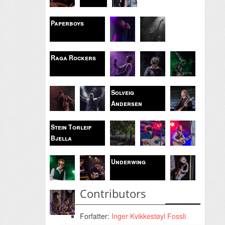
Paperboys
Raga Rockers
Solveig
Andersen
Stein Torleif
Bjella
Underwing
Contributors
Forfatter:
Inger Kvikkestøyl Fossli