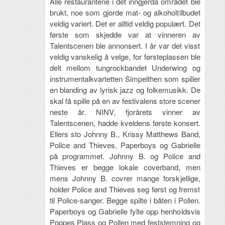
Alle restaurantene i det inngjerda området ble
brukt, noe som gjorde mat- og alkoholtilbudet
veldig variert. Det er alltid veldig populært. Det
første som skjedde var at vinneren av
Talentscenen ble annonsert. I år var det visst
veldig vanskelig å velge, for førsteplassen ble
delt mellom tungrockbandet Underwing og
instrumentalkvartetten Simpelthen som spiller
en blanding av lyrisk jazz og folkemusikk. De
skal få spille på en av festivalens store scener
neste år. NINV, fjorårets vinner av
Talentscenen, hadde kveldens første konsert.
Ellers sto Johnny B., Krissy Matthews Band,
Police and Thieves, Paperboys og Gabrielle
på programmet. Johnny B. og Police and
Thieves er begge lokale coverband, men
mens Johnny B. covrer mange forskjellige,
holder Police and Thieves seg først og fremst
til Police-sanger. Begge spilte i båten i Pollen.
Paperboys og Gabrielle fylte opp henholdsvis
Poppes Plass og Pollen med feststemning og