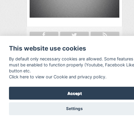
Facebook
Twitter
RSS
This website use cookies
Search in Archive
By default only necessary cookies are allowed. Some features
must be enabled to function properly (Youtube, Facebook Lik
button etc.
Click here to view our Cookie and privacy policy.
TBA
Accept
About Festivalguiden
Settings
www.festivalguide.no is probably the
largest, most comprehensive, flexible and
dynamic event guide in Scandinavia.