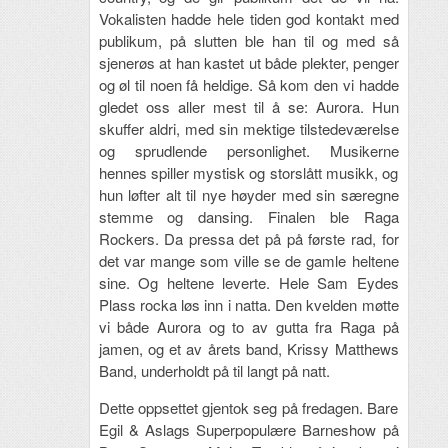
Vokalisten hadde hele tiden god kontakt med
publikum, på slutten ble han til og med så
sjenerøs at han kastet ut både plekter, penger
og øl til noen få heldige. Så kom den vi hadde
gledet oss aller mest til å se: Aurora. Hun
skuffer aldri, med sin mektige tilstedeværelse
og sprudlende personlighet. Musikerne
hennes spiller mystisk og storslått musikk, og
hun løfter alt til nye høyder med sin særegne
stemme og dansing. Finalen ble Raga
Rockers. Da pressa det på på første rad, for
det var mange som ville se de gamle heltene
sine. Og heltene leverte. Hele Sam Eydes
Plass rocka løs inn i natta. Den kvelden møtte
vi både Aurora og to av gutta fra Raga på
jamen, og et av årets band, Krissy Matthews
Band, underholdt på til langt på natt.
Dette oppsettet gjentok seg på fredagen. Bare
Egil & Aslags Superpopulære Barneshow på