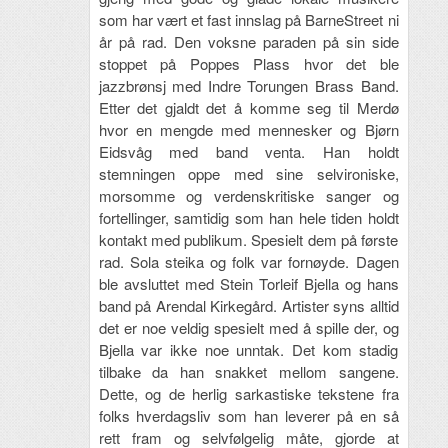
som har vært et fast innslag på BarneStreet ni
år på rad. Den voksne paraden på sin side
stoppet på Poppes Plass hvor det ble
jazzbrønsj med Indre Torungen Brass Band.
Etter det gjaldt det å komme seg til Merdø
hvor en mengde med mennesker og Bjørn
Eidsvåg med band venta. Han holdt
stemningen oppe med sine selvironiske,
morsomme og verdenskritiske sanger og
fortellinger, samtidig som han hele tiden holdt
kontakt med publikum. Spesielt dem på første
rad. Sola steika og folk var fornøyde. Dagen
ble avsluttet med Stein Torleif Bjella og hans
band på Arendal Kirkegård. Artister syns alltid
det er noe veldig spesielt med å spille der, og
Bjella var ikke noe unntak. Det kom stadig
tilbake da han snakket mellom sangene.
Dette, og de herlig sarkastiske tekstene fra
folks hverdagsliv som han leverer på en så
rett fram og selvfølgelig måte, gjorde at