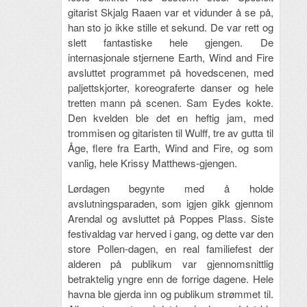
gitarist Skjalg Raaen var et vidunder å se på,
han sto jo ikke stille et sekund. De var rett og
slett fantastiske hele gjengen. De
internasjonale stjernene Earth, Wind and Fire
avsluttet programmet på hovedscenen, med
paljettskjorter, koreograferte danser og hele
tretten mann på scenen. Sam Eydes kokte.
Den kvelden ble det en heftig jam, med
trommisen og gitaristen til Wulff, tre av gutta til
Åge, flere fra Earth, Wind and Fire, og som
vanlig, hele Krissy Matthews-gjengen.
Lørdagen begynte med å holde
avslutningsparaden, som igjen gikk gjennom
Arendal og avsluttet på Poppes Plass. Siste
festivaldag var herved i gang, og dette var den
store Pollen-dagen, en real familiefest der
alderen på publikum var gjennomsnittlig
betraktelig yngre enn de forrige dagene. Hele
havna ble gjerda inn og publikum strømmet til.