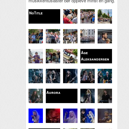
musikkentusiaster bør oppleve minst én gang.
NoTitle
Åge
Aleksandersen
Aurora