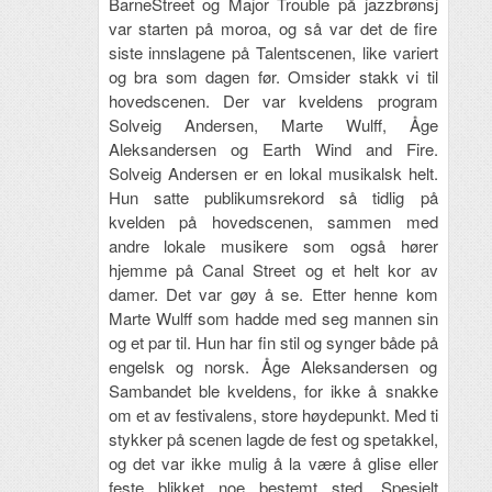
BarneStreet og Major Trouble på jazzbrønsj
var starten på moroa, og så var det de fire
siste innslagene på Talentscenen, like variert
og bra som dagen før. Omsider stakk vi til
hovedscenen. Der var kveldens program
Solveig Andersen, Marte Wulff, Åge
Aleksandersen og Earth Wind and Fire.
Solveig Andersen er en lokal musikalsk helt.
Hun satte publikumsrekord så tidlig på
kvelden på hovedscenen, sammen med
andre lokale musikere som også hører
hjemme på Canal Street og et helt kor av
damer. Det var gøy å se. Etter henne kom
Marte Wulff som hadde med seg mannen sin
og et par til. Hun har fin stil og synger både på
engelsk og norsk. Åge Aleksandersen og
Sambandet ble kveldens, for ikke å snakke
om et av festivalens, store høydepunkt. Med ti
stykker på scenen lagde de fest og spetakkel,
og det var ikke mulig å la være å glise eller
feste blikket noe bestemt sted. Spesielt