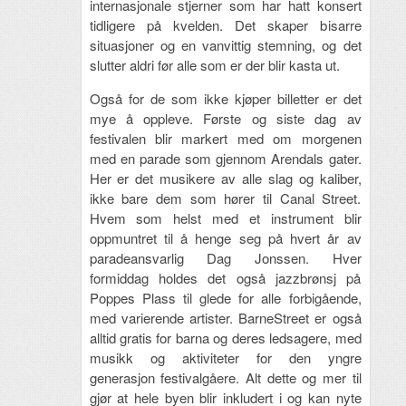
internasjonale stjerner som har hatt konsert
tidligere på kvelden. Det skaper bisarre
situasjoner og en vanvittig stemning, og det
slutter aldri før alle som er der blir kasta ut.
Også for de som ikke kjøper billetter er det
mye å oppleve. Første og siste dag av
festivalen blir markert med om morgenen
med en parade som gjennom Arendals gater.
Her er det musikere av alle slag og kaliber,
ikke bare dem som hører til Canal Street.
Hvem som helst med et instrument blir
oppmuntret til å henge seg på hvert år av
paradeansvarlig Dag Jonssen. Hver
formiddag holdes det også jazzbrønsj på
Poppes Plass til glede for alle forbigående,
med varierende artister. BarneStreet er også
alltid gratis for barna og deres ledsagere, med
musikk og aktiviteter for den yngre
generasjon festivalgåere. Alt dette og mer til
gjør at hele byen blir inkludert i og kan nyte