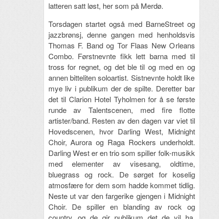
latteren satt løst, her som på Merdø.
Torsdagen startet også med BarneStreet og
jazzbrønsj, denne gangen med henholdsvis
Thomas F. Band og Tor Flaas New Orleans
Combo. Førstnevnte fikk lett barna med til
tross for regnet, og det ble til og med en og
annen bitteliten soloartist. Sistnevnte holdt like
mye liv i publikum der de spilte. Deretter bar
det til Clarion Hotel Tyholmen for å se første
runde av Talentscenen, med fire flotte
artister/band. Resten av den dagen var viet til
Hovedscenen, hvor Darling West, Midnight
Choir, Aurora og Raga Rockers underholdt.
Darling West er en trio som spiller folk-musikk
med elementer av visesang, oldtime,
bluegrass og rock. De sørget for koselig
atmosfære for dem som hadde kommet tidlig.
Neste ut var den fargerike gjengen i Midnight
Choir. De spiller en blanding av rock og
country, og de gir publikum det de vil ha.