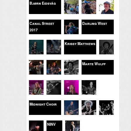
Bjørn Eidsvåg
Canal Street
Darling West
2017
Krissy Matthews
Marte Wulff
Midnight Choir
NINV