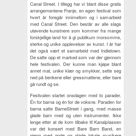
Canal Street. I tillegg har vi blant disse gratis
arrangementene Franje, en egen festival som
hvert år foregår innimellom og i samarbeid
med Canal Street. Den består av alle slags
utøvende kunstnere som kommer fra mange
forskjellige land for å gi publikum morsomme,
sterke og unike opplevelser av kunst. I år har
det også vært et samarbeid med Indietown.
De satte opp et marked som var der gjennom
hele festivalen. Der kunne man kjøpe blant
annet mat, unike klær og smykker, sette seg
ned på benkene eller gressmattene, eller bare
gå rundt og se.
Festivalen startet onsdagen med to parader.
Én for barna og én for de voksne. Paraden for
barna satte BarneStreet i gang, med masse
glade barn med og uten instrumenter. Ikke
lenge etter at de kom tilbake til Kanalplassen
var det konsert med Bare Barn Band, en
gjeng med gode og glade lokale musikere