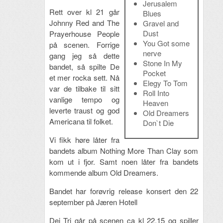
Jerusalem
Rett over kl 21 går
Blues
Johnny Red and The
Gravel and
Dust
Prayerhouse People
You Got some
på scenen. Forrige
nerve
gang jeg så dette
Stone In My
bandet, så spilte De
Pocket
et mer rocka sett. Nå
Elegy To Tom
var de tilbake til sitt
Roll Into
vanlige tempo og
Heaven
leverte traust og god
Old Dreamers
Americana til folket.
Don`t Die
Vi fikk høre låter fra
bandets album Nothing More Than Clay som
kom ut i fjor. Samt noen låter fra bandets
kommende album Old Dreamers.
Bandet har forøvrig release konsert den 22
september på Jæren Hotell
Dei Tri går på scenen ca kl 22.15 og spiller