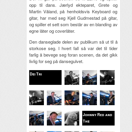
opp til dans. Jærlyd ekteparet, Grete og
Martin Våland, på henholdsvis Keyboard og
gitar, har med seg Kjell Gudmestad på gitar,
og spiller et sett som består av en blanding av
egne låter og coverlåter.
Den danseglade delen av publikum så ut til å
storkose seg. I hvert fall så var det til tider
farlig å bevege seg foran scenen, da det gikk
livlig for seg på dansegulvet.
Dei Tri
Johnny Red and
The
Prayerhouse