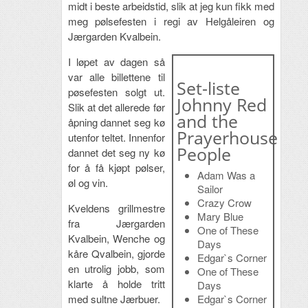
midt i beste arbeidstid, slik at jeg kun fikk med
meg pølsefesten i regi av Helgåleiren og
Jærgarden Kvalbein.
I løpet av dagen så
var alle billettene til
Set-liste
pøsefesten solgt ut.
Johnny Red
Slik at det allerede før
and the
åpning dannet seg kø
Prayerhouse
utenfor teltet. Innenfor
People
dannet det seg ny kø
for å få kjøpt pølser,
Adam Was a
øl og vin.
Sailor
Crazy Crow
Kveldens grillmestre
Mary Blue
fra Jærgarden
One of These
Kvalbein, Wenche og
Days
kåre Qvalbein, gjorde
Edgar`s Corner
en utrolig jobb, som
One of These
klarte å holde tritt
Days
Edgar`s Corner
med sultne Jærbuer.