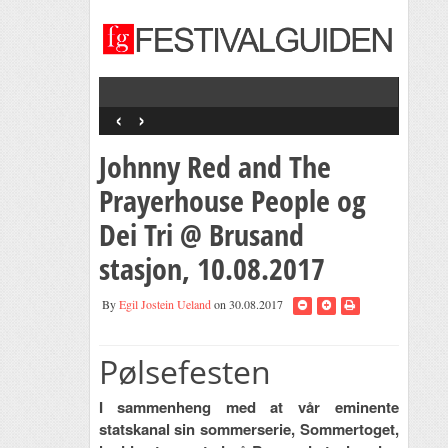
‹
›
Johnny Red and The
Prayerhouse People og
Dei Tri @ Brusand
stasjon, 10.08.2017
By
Egil Jostein Ueland
on 30.08.2017
Pølsefesten
I sammenheng med at vår eminente
statskanal sin sommerserie, Sommertoget,