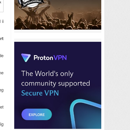
k
 i
rt
de
ne
eg
et
ig