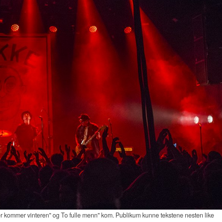
r kommer vinteren" og To fulle menn" kom. Publikum kunne tekstene nesten like