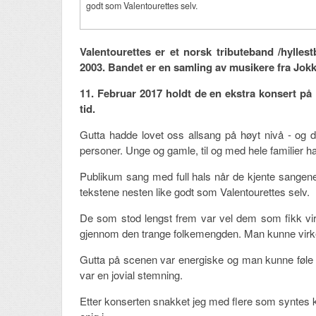
godt som Valentourettes selv.
Valentourettes er et norsk tributeband /hylles
2003. Bandet er en samling av musikere fra Jok
11. Februar 2017 holdt de en ekstra konsert på R
tid.
Gutta hadde lovet oss allsang på høyt nivå - og d
personer. Unge og gamle, til og med hele familier h
Publikum sang med full hals når de kjente sange
tekstene nesten like godt som Valentourettes selv.
De som stod lengst frem var vel dem som fikk vir
gjennom den trange folkemengden. Man kunne virkel
Gutta på scenen var energiske og man kunne føle a
var en jovial stemning.
Etter konserten snakket jeg med flere som syntes ko