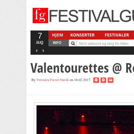
7
HJEM
KONSERTER
FESTIVALER
aug
INFO
‹
›
Valentourettes @ Ro
By
Veronica Furset Stavik
on 16.02.2017