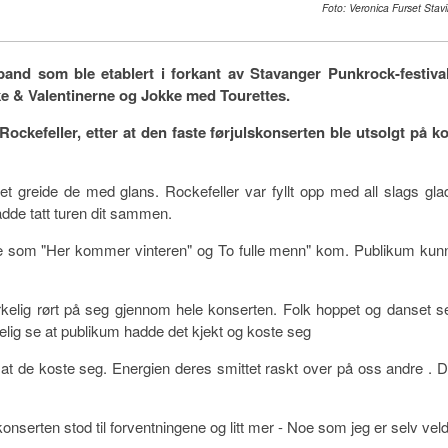
Foto: Veronica Furset Stavi
tband som ble etablert i forkant av Stavanger Punkrock-festival
ke & Valentinerne og Jokke med Tourettes.
ockefeller, etter at den faste førjulskonserten ble utsolgt på ko
et greide de med glans. Rockefeller var fyllt opp med all slags gla
adde tatt turen dit sammen.
ne som "Her kommer vinteren" og To fulle menn" kom. Publikum kun
kelig rørt på seg gjennom hele konserten. Folk hoppet og danset s
ig se at publikum hadde det kjekt og koste seg
t de koste seg. Energien deres smittet raskt over på oss andre . D
nserten stod til forventningene og litt mer - Noe som jeg er selv veld