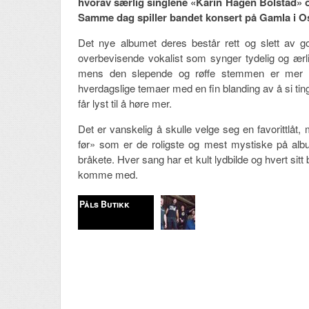
hvorav særlig singlene «Karin Hagen Bolstad» o
Samme dag spiller bandet konsert på Gamla i O
Det nye albumet deres består rett og slett av go
overbevisende vokalist som synger tydelig og ærlig
mens den slepende og røffe stemmen er mer 
hverdagslige temaer med en fin blanding av å si ting r
får lyst til å høre mer.
Det er vanskelig å skulle velge seg en favorittlåt,
før» som er de roligste og mest mystiske på album
bråkete. Hver sang har et kult lydbilde og hvert sit
komme med.
Påls Butikk