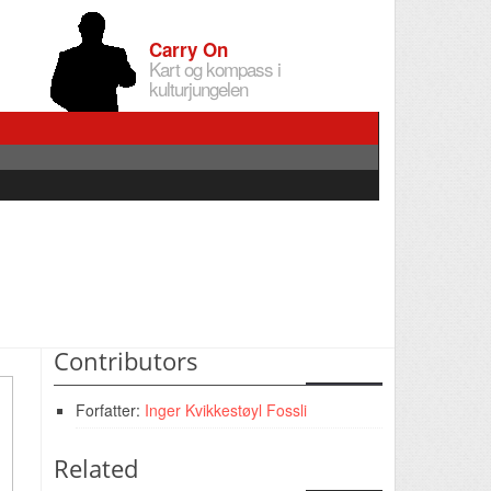
Carry On
Kart og kompass i
kulturjungelen
Contributors
Forfatter:
Inger Kvikkestøyl Fossli
Related