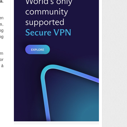
a.
en
s,
og
og
om
or
 å