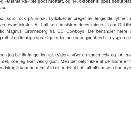
g «Østmarka» ble godt mottatt, og 14. oktober slippes debutplat
slo.
d, solid rock på norsk. Lydbildet er preget av fengende rytmer, 
e, dype tekster. Alt i alt kan musikken deres minne litt om DeLillo
lik Magnus Grønneberg fra CC Cowboys. De behandler nære 
ett ut og finurlige språklige bilder, noe som gjør at en blir nysgjerrig 
 men jeg ble litt fanget inn av «Vater», «Ser en annen vei» og «Alt s
et, noe jeg liker veldig godt. Men det betyr ikke at de andre er f
t budskap å komme med. Alt i alt er det et fint, tøft album som har mye