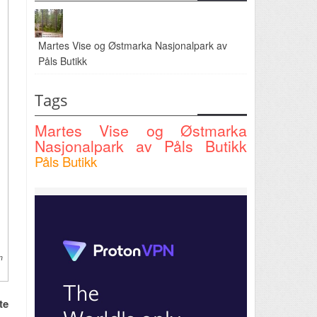
Martes Vise og Østmarka Nasjonalpark av
Påls Butikk
Tags
Martes Vise og Østmarka
Nasjonalpark av Påls Butikk
Påls Butikk
n
te