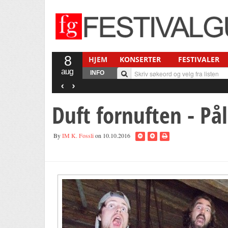
8
HJEM
KONSERTER
FESTIVALER
aug
INFO
‹
›
Duft fornuften - På
By
IM K. Fossli
on 10.10.2016