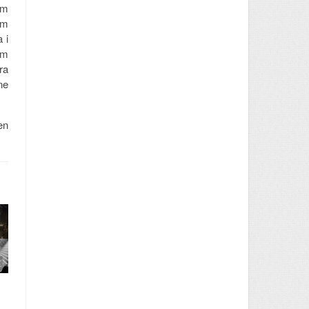
om
um
 i
om
ra
ne
en