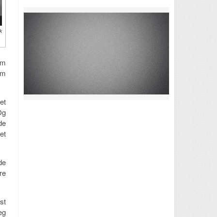
k
om
om
et
Og
de
et
de
re
st
eg