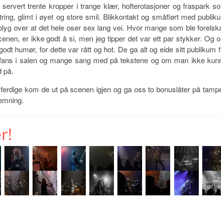
servert trente kropper i trange klær, hofterotasjoner og fraspark s
string, glimt i øyet og store smil. Blikkontakt og småflørt med publik
 blyg over at det hele oser sex lang vei. Hvor mange som ble forelska
scenen, er ikke godt å si, men jeg tipper det var ett par stykker. Og 
godt humør, for dette var rått og hot. De ga alt og eide sitt publikum f
 blodfans i salen og mange sang med på tekstene og om man ikke kun
d på.
ar ferdige kom de ut på scenen igjen og ga oss to bonuslåter på tamp
temning.
r!