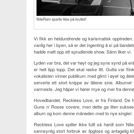
NiteRain sparte ikke på kruttet!
Vi fikk en heidundrende og karismatisk opptreden
vanlig her i byen, så er det ingenting å si på ban
hadde møtt opp ett sprudlende show. Sånn liker vi.
Lyden var bra, det var høyt og jeg syns synd på 
er helt tipp topp. Det skal røske litt. Gutta var flin
vokalisten vinner publikum med glimt i øyet og ålet
serverte ett stort knippe av låtene sine. Albume
varmeste. Jeg håper vi hører mye og mer fra denne 
Hovedbandet, Reckless Love, er fra Finland. De h
Guns n’ Roses covere, men dette ga liten suksess 
album og kom denne måneden med to nye singler: «K
Reckless Love spiller ikke fullt så hardt som Ni
sannsynlig stort forbruk av lipgloss og antagelig 