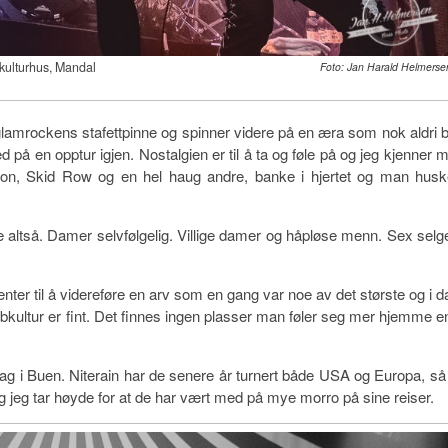
n kulturhus, Mandal
Foto: Jan Harald Helmerse
 glamrockens stafettpinne og spinner videre på en æra som nok aldri bl
på en opptur igjen. Nostalgien er til å ta og føle på og jeg kjenner m
ison, Skid Row og en hel haug andre, banke i hjertet og man husk
altså. Damer selvfølgelig. Villige damer og håpløse menn. Sex selge
enter til å videreføre en arv som en gang var noe av det største og i d
subkultur er fint. Det finnes ingen plasser man føler seg mer hjemme e
ag i Buen. Niterain har de senere år turnert både USA og Europa, så t
og jeg tar høyde for at de har vært med på mye morro på sine reiser.