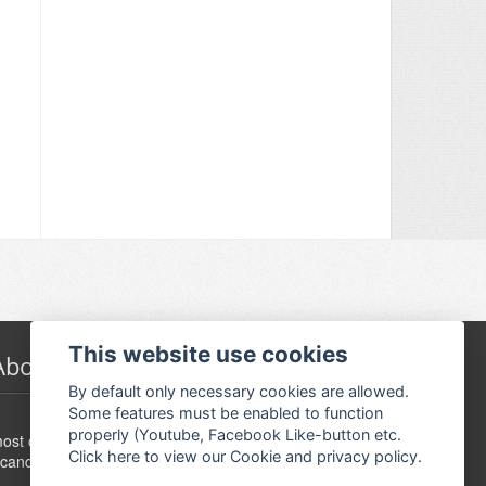
This website use cookies
About Festivalguiden
By default only necessary cookies are allowed.
Some features must be enabled to function
www.festivalguide.no is probably the largest,
properly (Youtube, Facebook Like-button etc.
ost comprehensive, flexible and dynamic event guide in
Click here to view our Cookie and privacy policy.
candinavia.