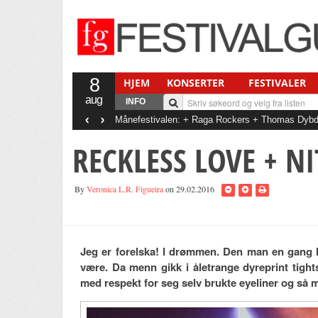
8
HJEM
KONSERTER
FESTIVALER
aug
INFO
‹
›
Månefestivalen: + Raga Rockers + Thomas Dybda
Thomas Stenström + Anna Of The North + Malin 
RECKLESS LOVE + NI
By
Veronica L.R. Figueira
on 29.02.2016
Jeg er forelska! I drømmen. Den man en gang h
være. Da menn gikk i åletrange dyreprint tigh
med respekt for seg selv brukte eyeliner og så 