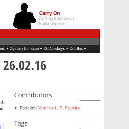
Carry On
Kart og kompass i
kulturjungelen
ers + Øystein Berntsen + CC Cowboys + DeLillos +
ela Reyes + Daniel Kvammen
 26.02.16
Contributors
 å
Forfatter:
Veronica L. R. Figueira
nn
Tags