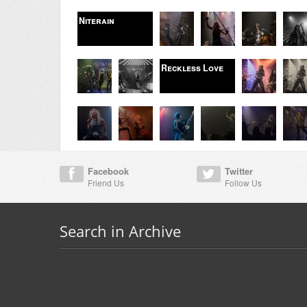
Niterain
Reckless Love
Facebook
Twitter
Friend Us
Follow Us
Search in Archive