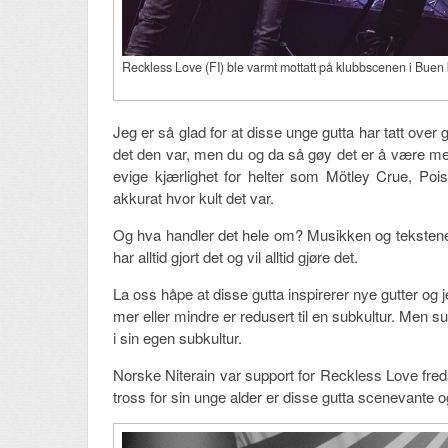
Reckless Love (FI) ble varmt mottatt på klubbscenen i Bue
Jeg er så glad for at disse unge gutta har tatt over
det den var, men du og da så gøy det er å være med 
evige kjærlighet for helter som Mötley Crue, Po
akkurat hvor kult det var.
Og hva handler det hele om? Musikken og tekstene 
har alltid gjort det og vil alltid gjøre det.
La oss håpe at disse gutta inspirerer nye gutter og j
mer eller mindre er redusert til en subkultur. Men 
i sin egen subkultur.
Norske Niterain var support for Reckless Love fred
tross for sin unge alder er disse gutta scenevante 