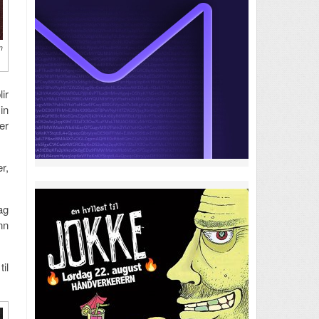
n
ir
in
er
r,
ag
nn
il