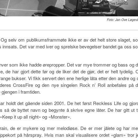
Foto: Jan Ove Løgevi
. Og selv om publikumsframmøte ikke er av det helt store slaget, s
dets innsats. Det var med iver og sprelske bevegelser bandet ga oss s
enhver som ikke hadde ørepropper. Det var mye trommer og bass og d
ke, de har gjort dette før og de liker det de gjør, det er helt tydelig. 
range bukser. Vi fikk servert den ene herlige låta etter den andre og 
t deres CrossFire og den nye singelen Rock n’ Roll anbefales på d
gjengen i framtiden.
ar holdt det gående siden 2001. De het først Reckless Life og gjor
så de byttet navn og begynte å skrive egne låter. De har gitt ut t
eep it up all night» og «Monster».
terain, de er mykere og mer melodiøse. De er mer jålete og har me
klippekort på hårspray. Hvis man skal visualisere ordet «glam» tror j