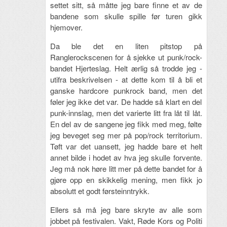
settet sitt, så måtte jeg bare finne et av de
bandene som skulle spille før turen gikk
hjemover.
Da ble det en liten pitstop på
Ranglerockscenen for å sjekke ut punk/rock-
bandet Hjerteslag. Helt ærlig så trodde jeg -
utifra beskrivelsen - at dette kom til å bli et
ganske hardcore punkrock band, men det
føler jeg ikke det var. De hadde så klart en del
punk-innslag, men det varierte litt fra låt til låt.
En del av de sangene jeg fikk med meg, følte
jeg beveget seg mer på pop/rock territorium.
Tøft var det uansett, jeg hadde bare et helt
annet bilde i hodet av hva jeg skulle forvente.
Jeg må nok høre litt mer på dette bandet for å
gjøre opp en skikkelig mening, men fikk jo
absolutt et godt førsteinntrykk.
Ellers så må jeg bare skryte av alle som
jobbet på festivalen. Vakt, Røde Kors og Politi