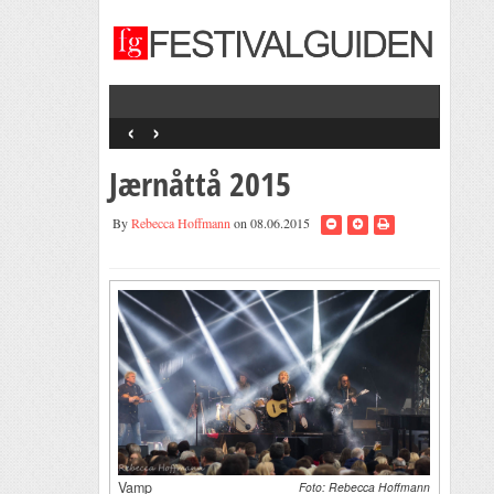
‹
›
Jærnåttå 2015
By
Rebecca Hoffmann
on 08.06.2015
Vamp
Foto: Rebecca Hoffmann