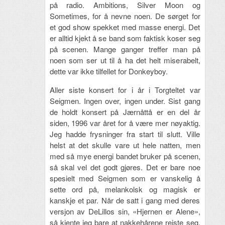
på radio. Ambitions, Silver Moon og
Sometimes, for å nevne noen. De sørget for
et god show spekket med masse energi. Det
er alltid kjekt å se band som faktisk koser seg
på scenen. Mange ganger treffer man på
noen som ser ut til å ha det helt miserabelt,
dette var ikke tilfellet for Donkeyboy.
Aller siste konsert for i år i Torgteltet var
Seigmen. Ingen over, ingen under. Sist gang
de holdt konsert på Jærnåttå er en del år
siden, 1996 var året for å være mer nøyaktig.
Jeg hadde frysninger fra start til slutt. Ville
helst at det skulle vare ut hele natten, men
med så mye energi bandet bruker på scenen,
så skal vel det godt gjøres. Det er bare noe
spesielt med Seigmen som er vanskelig å
sette ord på, melankolsk og magisk er
kanskje et par. Når de satt i gang med deres
versjon av DeLillos sin, «Hjernen er Alene»,
så kjente jeg bare at nakkehårene reiste seg.