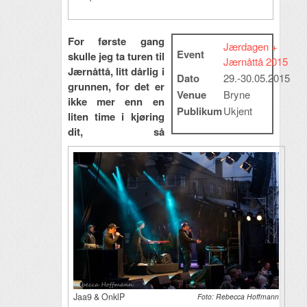
For første gang
Jærdagen +
Event
skulle jeg ta turen til
Jærnåttå 2015
Jærnåttå, litt dårlig i
Dato
29.-30.05.2015
grunnen, for det er
Venue
Bryne
ikke mer enn en
Publikum
Ukjent
liten time i kjøring
dit, så
Jaa9 & OnklP
Foto: Rebecca Hoffmann