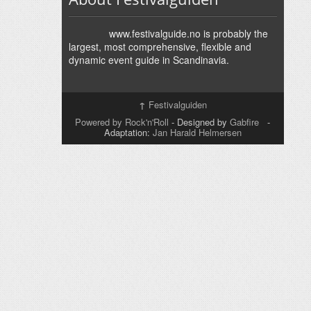
www.festivalguide.no is probably the
largest, most comprehensive, flexible and
dynamic event guide in Scandinavia.
↑
Festivalguiden
Powered by Rock'n'Roll
- Designed by
Gabfire
-
Adaptation:
Jan Harald Helmersen