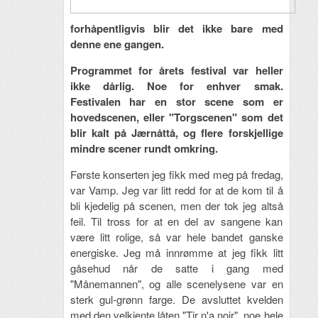
forhåpentligvis blir det ikke bare med
denne ene gangen.
Programmet for årets festival var heller
ikke dårlig. Noe for enhver smak.
Festivalen har en stor scene som er
hovedscenen, eller "Torgscenen" som det
blir kalt på Jærnåttå, og flere forskjellige
mindre scener rundt omkring.
Første konserten jeg fikk med meg på fredag,
var Vamp. Jeg var litt redd for at de kom til å
bli kjedelig på scenen, men der tok jeg altså
feil. Til tross for at en del av sangene kan
være litt rolige, så var hele bandet ganske
energiske. Jeg må innrømme at jeg fikk litt
gåsehud når de satte i gang med
"Månemannen", og alle scenelysene var en
sterk gul-grønn farge. De avsluttet kvelden
med den velkjente låten "Tir n'a noir", noe hele