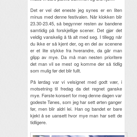
Det er vel det eneste jeg synes er en liten
minus med denne festivalen. Når klokken blir
23.30-23.45, så begynner resten av bandene
samtidig på forskjellige scener. Det gjør det
veldig vanskelig å få alt med seg. I tillegg når
du ikke er så kjent der, og en del av scenene
er et lite stykke fra hverandre, da går man
glipp av mye. Da må man nesten prioritere
det man vil se mest og komme der så tidlig
som mulig før det blir fullt.
På lørdag var vi velsignet med godt vær, i
motsetning til fredag da det regnet ganske
mye. Første konsert for meg denne dagen var
godeste Tønes, som jeg har sett ørten ganger
før, men blir aldri lei. Han og bandet er bare
kjekt å se uansett hvor mye man har sett de
tidligere.