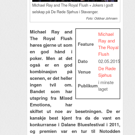
Michael Ray and The Royal Flush + Jokers i godt
selskap på De Røde Sjøhus i Stavanger.
Foto: Oddvar Johnsen
Michael Ray and
Michael
The Royal Flush
Ray and
Feature
høres gjerne ut som
The Royal
en god hånd i
Flush
poker. Men at det
Dato
02.05.2015
også er en god
De Røde
kombinasjon på
Venue
Sjøhus
scenen, er det heller
i minste
ingen tvil om.
Publikum
laget
Bandet som har
utspring fra Mixed
Emotions, har
skiftet ut noe av besetningen. De er
kanskje best kjent fra da de vant en
konkurranse i Dalane Bluesfestival i 2011,
og premien var en tur til Notodden