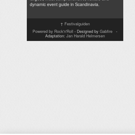
dynamic event guide in Scandinavia.
↑
Festivalguiden
Powered by Rock'n'Roll
- Designed by
Gabfire
-
Adaptation:
Jan Harald Helmersen