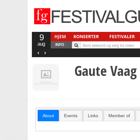
9
HJEM
KONSERTER
FESTIVALER
aug
INFO
‹
›
Gaute Vaag
About
Events
Links
Member of