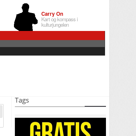
Carry On
Kart og kompass i
kulturjungelen
Tags