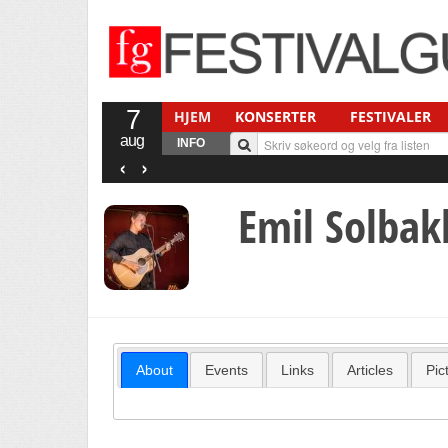
7
HJEM
KONSERTER
FESTIVALER
aug
INFO
‹
›
Emil Solba
About
Events
Links
Articles
Pic