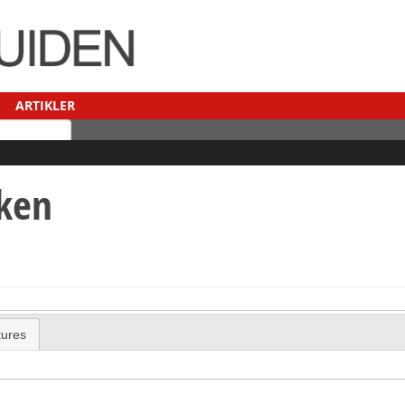
ARTIKLER
kken
tures