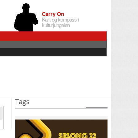
Carry On
Kart og kompass i
kulturjungelen
Tags