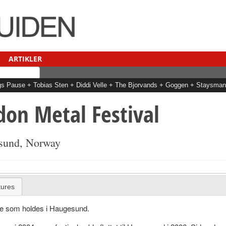
ARTIKLER
Dags Pause + Tobias Sten + Diddi Velle + The Bjorvands + Goggen + Staysm
on Metal Festival
esund, Norway
tures
le som holdes i Haugesund.