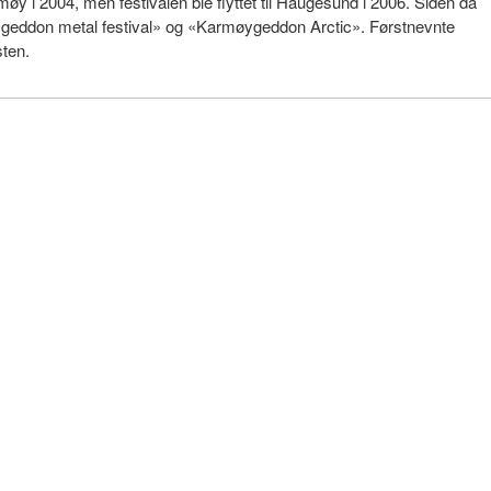
møy i 2004, men festivalen ble flyttet til Haugesund i 2006. Siden da
rmøygeddon metal festival» og «Karmøygeddon Arctic». Førstnevnte
sten.