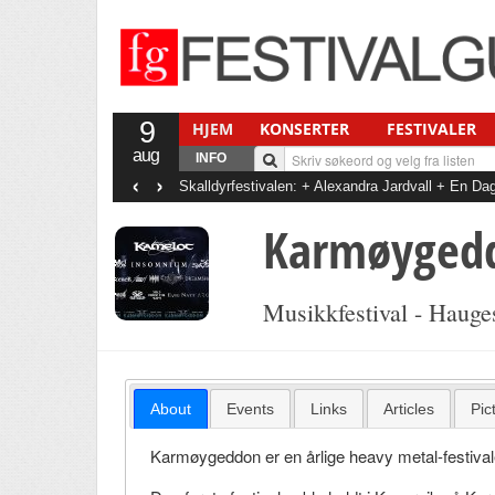
9
HJEM
KONSERTER
FESTIVALER
aug
INFO
‹
›
Skalldyrfestivalen: + Alexandra Jardvall + En 
+ Det Gode Selskab
Karmøygedd
Musikkfestival - Haug
About
Events
Links
Articles
Pic
Karmøygeddon er en årlige heavy metal-festiva