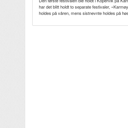
Den første festivalen ble holdt i Kopervik på Kar
har det blitt holdt to separate festivaler, «Ka
holdes på våren, mens sistnevnte holdes på hø