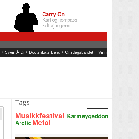
Carry On
Kart og kompass i
kulturjungelen
an + Svein Å Di + Bootznkatz Band + Onsdagsbandet + Vinni
Tags
Musikkfestival
Karmøygeddon
Metal
Arctic