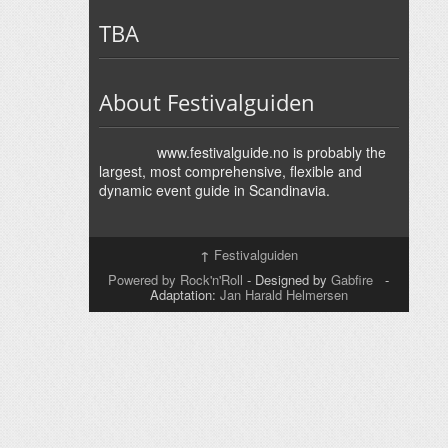
TBA
About Festivalguiden
www.festivalguide.no is probably the
largest, most comprehensive, flexible and
dynamic event guide in Scandinavia.
↑
Festivalguiden
Powered by Rock'n'Roll
- Designed by
Gabfire
-
Adaptation:
Jan Harald Helmersen