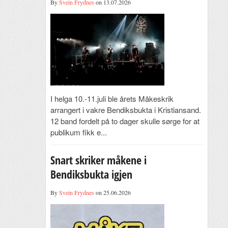
By
Svein Frydnes
on 13.07.2026
I helga 10.-11.juli ble årets Måkeskrik
arrangert i vakre Bendiksbukta i Kristiansand.
12 band fordelt på to dager skulle sørge for at
publikum fikk e...
Snart skriker måkene i
Bendiksbukta igjen
By
Svein Frydnes
on 25.06.2026