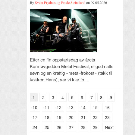
By
Svein Frydnes og Frode Steinsland
on 09.05.2026
Etter en fin oppstartsdag av årets
Karmøygeddon Metal Festival, ei god natts
søvn og en kraftig «metal-frokost» (takk til
kokken Hans), var vi klar fo...
1
2
3
4
5
6
7
8
9
10
11
12
13
14
15
16
17
18
19
20
21
22
23
24
25
26
27
28
29
Next