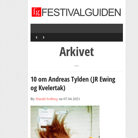
‹
›
Arkivet
...
10 om Andreas Tylden (JR Ewing
og Kvelertak)
By
Harald Solberg
on 07.04.2021