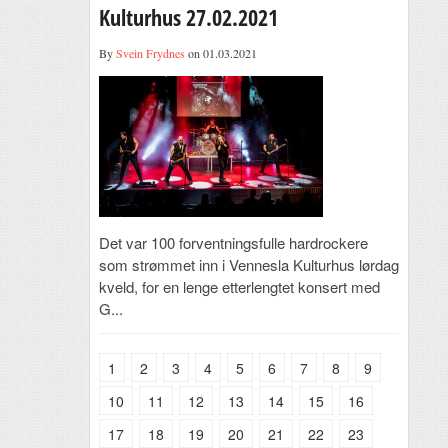
Kulturhus 27.02.2021
By
Svein Frydnes
on 01.03.2021
Det var 100 forventningsfulle hardrockere
som strømmet inn i Vennesla Kulturhus lørdag
kveld, for en lenge etterlengtet konsert med
G...
1
2
3
4
5
6
7
8
9
10
11
12
13
14
15
16
17
18
19
20
21
22
23