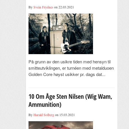
By
Svein Frydnes
on 22.03.2021
På grunn av den usikre tiden med hensyn til
smitteutviklingen, er turnéen med metalduoen
Golden Core høyst usikker pr. dags dat...
10 Om Åge Sten Nilsen (Wig Wam,
Ammunition)
By
Harald Solberg
on 15.03.2021