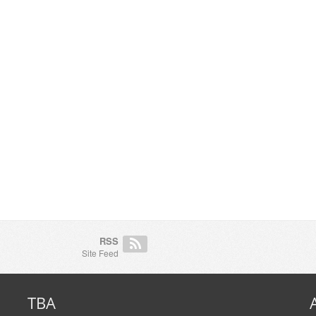
RSS
Site Feed
TBA