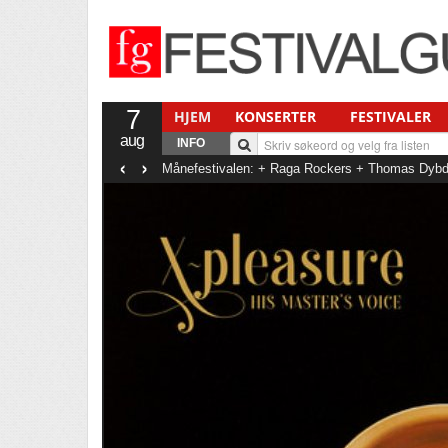
7
HJEM
KONSERTER
FESTIVALER
aug
INFO
‹
›
Månefestivalen: + Raga Rockers + Thomas Dybda
Thomas Stenström + Anna Of The North + Malin 