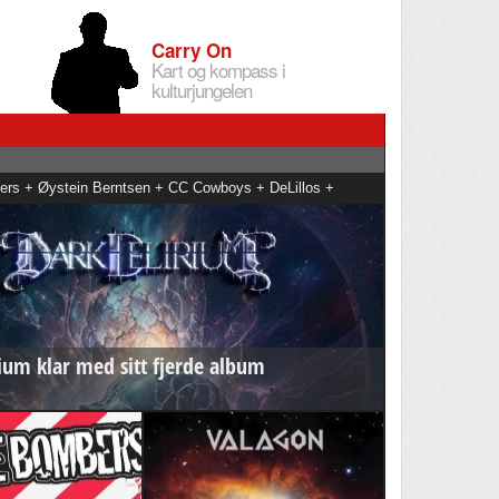
Carry On
Kart og kompass i
kulturjungelen
ers + Øystein Berntsen + CC Cowboys + DeLillos +
ela Reyes + Daniel Kvammen
ium klar med sitt fjerde album