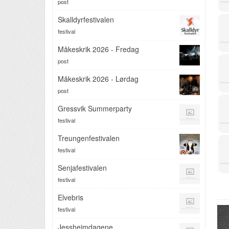
post
Skalldyrfestivalen
festival
Måkeskrik 2026 - Fredag
post
Måkeskrik 2026 - Lørdag
post
Gressvik Summerparty
festival
Treungenfestivalen
festival
Senjafestivalen
festival
Elvebris
festival
Jessheimdagene