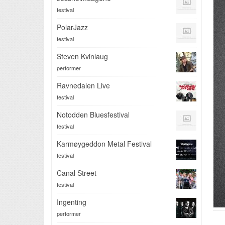
festival
PolarJazz
festival
Steven Kvinlaug
performer
Ravnedalen Live
festival
Notodden Bluesfestival
festival
Karmøygeddon Metal Festival
festival
Canal Street
festival
Ingenting
performer