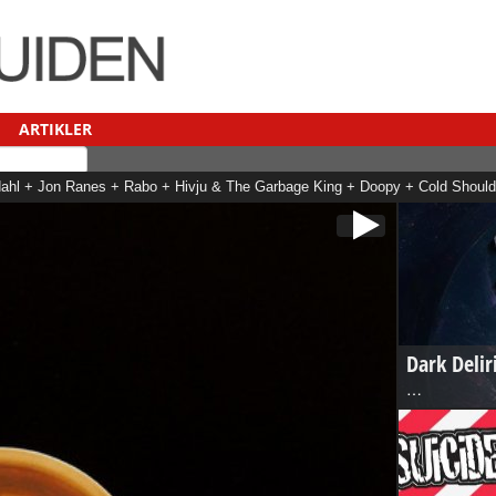
ARTIKLER
hl + Jon Ranes + Rabo + Hivju & The Garbage King + Doopy + Cold Should
Pettersen + May + Hanne Sørvaag + Ylva-li + Erlend Ropstad + Tid + Dani
Dark Delir
…