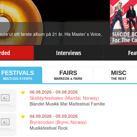
SUiCiDE B
ure ut sitt første album på 21 år, His Master`s Voice,
For The C
rded
Interviews
Fea
FESTIVALS
FAIRS
MISC
MULTI-GIG EVENTS
MARKEDS & FAIRS
THE REST
06.08.2026 - 09.08.2026
Skalldyrfestivalen (Mandal, Norway)
Blandet Musikk Mat Matfestival Familie
04.09.2026 - 05.09.2026
Brynerocken (Bryne, Norway)
Musikkfestival Rock