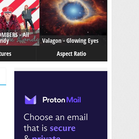
OMBERS - All
andy
Valagon - Glowing Eyes
tures
Aspect Ratio